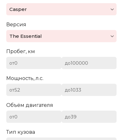
Mazda
Casper
Mercedes-Benz
Версия
Mini
The Essential
Aston Martin
Пробег, км
Bentley
от
до
BYD
Мощность, л.с.
Cadillac
от
до
Chevrolet
Объём двигателя
от
до
Citroen (DS)
Тип кузова
Dodge