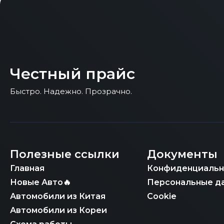
Поскольку Hyundai Casper не поставлялся в
(ЭПТС), что гарантирует законную постанов
гарантируем полную техническую верифика
Для компании «Честный Прайс» критически
автомобиля из Кореи в соответствии с их
азиатского рынка и международной логисти
предоставляя клиенту детальный фото- и в
конкретного силового агрегата – будь то 1.
включая проверку состояния двигателя/бата
цикл импорта и легализации, включая проф
любые скрытые риски и обеспечивает макс
подтверждая соответствие двигателя заявл
полном цикле импорта с последующим ко
критически важное для таких автомобилей
оформления в России и постановки автомоб
Ключевое преимущество сотрудничества с
получением ПТС. Мы берем на себя все юр
Casper Electric, которая имеет принципиал
Честный прайс
экспертизе. Мы обеспечиваем оптимизиров
для европейских стандартов, обеспечивая 
документации и соблюдения всех регулято
России, а также оперативное и безукориз
Быстро. Надежно. Прозрачно.
включает получение полного пакета разре
транспортного средства) и установку сист
учет без задержек и непредвиденных расх
в договоре.
Полезные ссылки
Документы
Главная
Конфиденциальн
Новые Авто🔥
Персональные д
Автомобили из Китая
Cookie
Автомобили из Кореи