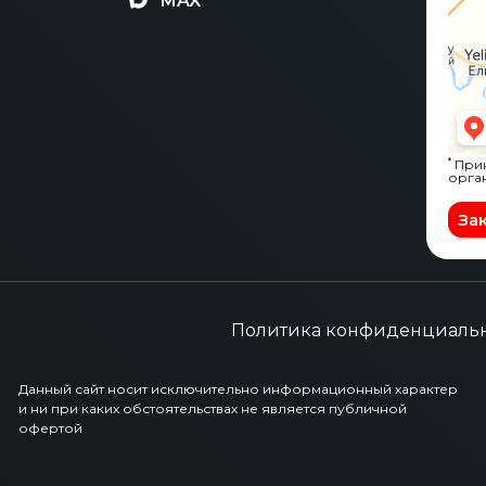
MAX
*
Прин
орга
За
Политика конфиденциаль
Данный сайт носит исключительно информационный характер
и ни при каких обстоятельствах не является публичной
офертой