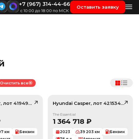
+7 (967) 314-44-66
Оставить заявку
с 10:00 до 18:00 по МСК
й
Очистить все
r
, лот
41949958
Hyundai
Casper
, лот
42153423
/ 10
/ 10
The Essential
₽
1 364 718
₽
07
км
Бензин
2023
39 203
км
Бензин
томат
76
л.с.
Автомат