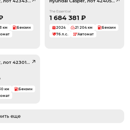
r
, лот
42343050
Hyundai
Casper
, лот
42405201
/ 10
/ 10
The Essential
₽
1 684 381
₽
3
км
Бензин
2024
21 204
км
Бензин
томат
76
л.с.
Автомат
r
, лот
42301649
/ 10
₽
30
км
Бензин
томат
зить еще