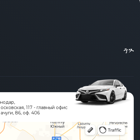
сс, требующий глубокого знания специфики
итории Российской Федерации.
узлов и юридической чистоты,
ue diligence, включающий проверку
техническую экспертизу выбранной версии,
. «Честный Прайс» гарантирует полный
ть на этапе выбора позволяет исключить
хническое состояние и юридическую чистоту,
ется критически важным этапом в нашем
ояния, эффективную логистику, а также
ся залогом успешного таможенного
ких технических регламентов и
ать и с новейшей электрической версией
й логистической и юридической
который изначально не был сертифицирован
е требует тщательного оформления всей
per из Южной Кореи до конечной точки в
 скрытых рисков на каждом этапе сделки.
аментами ЕАЭС. Наша специализация
ьство о безопасности конструкции
 автомобиля в России и его постановку на
ей фиксированной стоимости, прописанной
снодар
,
Московская, 117 - главный офис
ачуги, 86, оф. 406