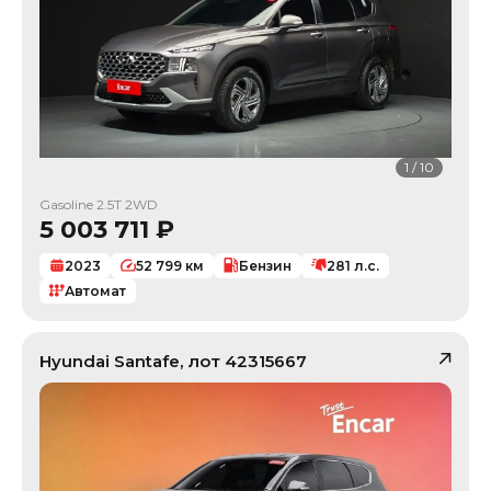
1
/
10
Gasoline 2.5T 2WD
5 003 711
₽
2023
52 799
км
Бензин
281
л.с.
Автомат
Hyundai
Santafe
, лот
42315667