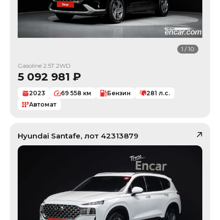
1
/
10
Gasoline 2.5T 2WD
5 092 981
₽
2023
69 558
км
Бензин
281
л.с.
Автомат
Hyundai
Santafe
, лот
42313879