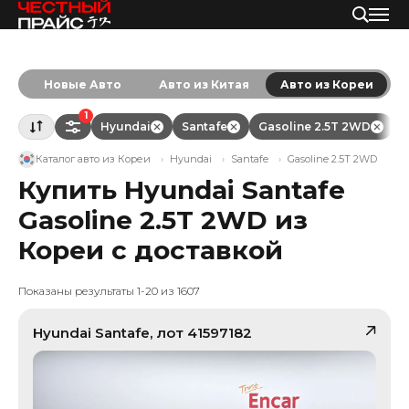
Новые Авто
Авто из Китая
Авто из Кореи
1
Hyundai
Santafe
Gasoline 2.5T 2WD
Каталог авто из Кореи
Hyundai
Santafe
Gasoline 2.5T 2WD
Купить Hyundai Santafe
Gasoline 2.5T 2WD из
Кореи с доставкой
Показаны результаты 1-20 из 1607
Hyundai
Santafe
, лот
41597182