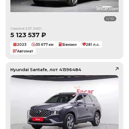
1
/
10
Gasoline 2.5T 2WD
5 123 537
₽
2023
35 677
км
Бензин
281
л.с.
Автомат
Hyundai
Santafe
, лот
41596484