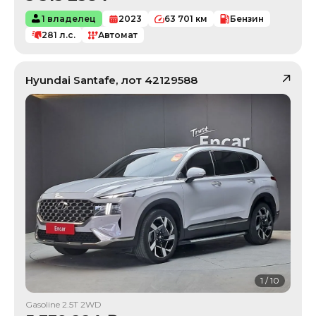
1 владелец
2023
63 701
км
Бензин
281
л.с.
Автомат
Hyundai
Santafe
, лот
42129588
1
/
10
Gasoline 2.5T 2WD