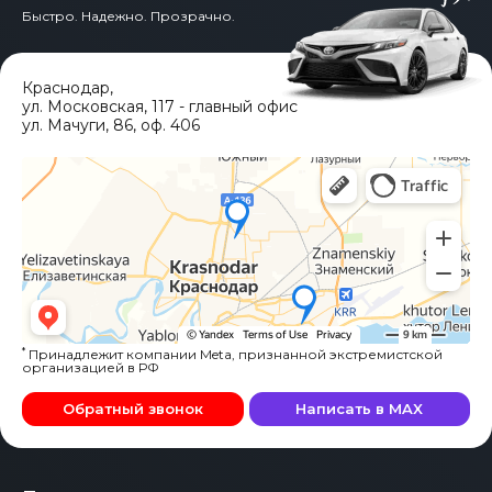
Ключевым этапом в импорте является процесс
обеспечиваем полный цикл импорта, который
гарантировать выбор автомобиля с прозрачной
гибридных силовых установках 1.6 T-GDi Hybrid,
Быстро. Надежно. Прозрачно.
трансмиссию. Параллельно широко доступны
таможенного оформления, который проводится
начинается с экспертного подбора вашего
сервисной историей и в безупречном техническом
которые обеспечивают идеальный баланс мощности
дизельные агрегаты серии R, включая надежный 2.2
нашими специалистами с безупречным знанием
кроссовера на закрытых корейских аукционных
состоянии, что минимизирует риски при покупке
и топливной эффективности, столь востребованный
CRDi (D4HE/D4HB) мощностью около 202 л.с., который
актуального российского законодательства, что
площадках и у проверенных дилеров. Наша команда
«Hyundai Santafe из Кореи».
для импорта.
является бестселлером в Корее благодаря своей
позволяет избежать задержек и дополнительных
проводит обязательную детальную пре-инспекцию
Краснодар
экономичности. Также на рынке активно
,
издержек. Мы гарантируем корректную и
технического состояния, верификацию сервисной
Выбор конкретной версии – это лишь начало; наш
Приобретение корейской версии Hyundai Santa Fe
представлены гибридные версии 1.6 T-GDI Hybrid
ул. Московская, 117 - главный офис
своевременную уплату всех обязательных платежей,
истории и юридической чистоты лота, исключая риски,
"полный цикл импорта" включает в себя полную
через нашу компанию «Честный Прайс» - это
(G4FT), что дает возможность выбора в соответствии
ул. Мачуги, 86, оф. 406
включая единый таможенный платеж (ЕТП). Кроме
связанные с приобретением скрытых дефектов или
логистическую и юридическую поддержку, что
гарантированный процесс полного цикла импорта,
с экологическими и налоговыми требованиями
того, «Честный Прайс» обеспечивает полное
проблемных документов. Вы получаете не просто
выгодно отличает нас как надежного партнера. После
обеспечивающий полную легализацию автомобиля в
российского таможенного оформления.
оформление комплекта сопроводительной
сделку, а гарантированный доступ к премиальному
заключения контракта, мы берем на себя всю
России. Мы берем на себя не только
документации, критически важной для легальной
сегменту корейского вторичного рынка с полной
внешнеэкономическую деятельность, включая
квалифицированный подбор лота и проверку его
Наша задача как экспертов «Честный Прайс»
эксплуатации автомобиля в РФ: получение
прозрачностью всех этапов.
организацию безопасной морской или
технического состояния, но и критически важные
заключается в проведении всестороннего due
Свидетельства о безопасности конструкции
мультимодальной доставки и оперативное
этапы внешнеторговой деятельности. Это включает
diligence каждого силового агрегата, выбранного на
транспортного средства (СБКТС) и электронного
Наше ключевое преимущество - это комплексная
таможенное оформление в России. Критически
профессиональное таможенное оформление с
корейских аукционах. Мы тщательно верифицируем
паспорта транспортного средства (ЭПТС). В
логистическая и юридическая экспертиза в рамках
важным этапом является корректный расчет и уплата
корректным расчетом платежей, а также получение
фактическое состояние двигателя, его историю
результате вы получаете полностью растаможенный
"полного цикла импорта" в Россию. «Честный Прайс»
всех обязательных платежей, включая
всех обязательных документов: СБКТС
обслуживания, а также подтверждаем соответствие
Hyundai Santafe с полным пакетом документов,
гарантирует оптимизированную мультимодальную
утилизационный сбор и таможенные пошлины, что
(Свидетельство о безопасности конструкции
экологическому классу и всем техническим
готовый к постановке на учет.
транспортировку автомобиля Hyundai Santafe из
гарантирует соблюдение требований
транспортного средства) и ЭПТС (Электронный
регламентам, необходимым для успешного
порта Южной Кореи до конечного пункта назначения,
законодательства ЕАЭС. В завершение, «Честный
паспорт транспортного средства). Наша экспертиза
таможенного оформления и получения ЭПТС в
а также оперативное и корректное таможенное
Прайс» оформляет полный комплект легализационной
гарантирует, что, несмотря на региональные
России. В частности, мы уделяем особое внимание
*
Принадлежит компании Meta, признанной экстремистской
оформление в соответствии с регламентом
документации – Свидетельство о безопасности
технические различия, ваш Santa Fe будет полностью
организацией в РФ
бензиновым двигателям с непосредственным
Таможенного союза. Мы берем на себя всю
конструкции транспортного средства (СБКТС) и
соответствовать российским нормам и юридически
впрыском и турбодизелям, обеспечивая, что вся
процедуру легализации: от получения Свидетельства
Электронный паспорт транспортного средства (ЭПТС)
чист для постановки на учет.
техническая документация (VIN, код двигателя) будет
о безопасности конструкции транспортного средства
Обратный звонок
Написать в MAX
– что позволяет нашему клиенту получить полностью
корректно оформлена для беспрепятственного ввоза
(СБКТС) и установки системы вызова экстренных
"белый" и готовый к постановке на учет Hyundai Santa
и постановки на учет, минимизируя любые
оперативных служб ЭРА-ГЛОНАСС до регистрации в
Fe.
юридические или технические риски для покупателя.
ГИБДД. Клиент получает не только фиксированную
итоговую стоимость, закрепленную в договоре, но и