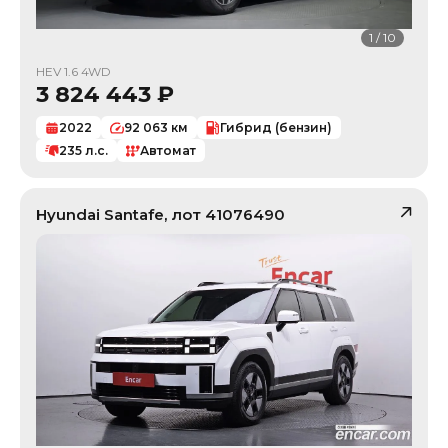
1
/
10
HEV 1.6 4WD
3 824 443
₽
2022
92 063
км
Гибрид (бензин)
235
л.с.
Автомат
Hyundai
Santafe
, лот
41076490