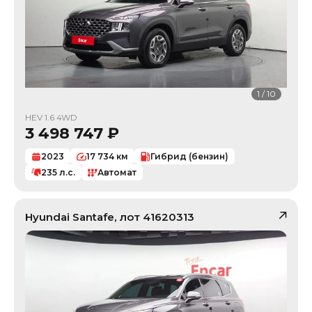
1
/
10
HEV 1.6 4WD
3 498 747
₽
2023
17 734
км
Гибрид (бензин)
235
л.с.
Автомат
Hyundai
Santafe
, лот
41620313