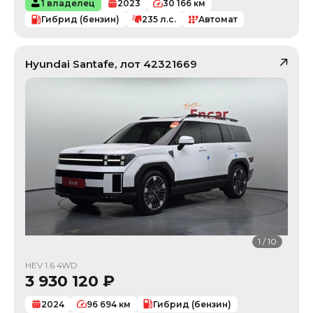
1 владелец
2023
30 166
км
Гибрид (бензин)
235
л.с.
Автомат
Hyundai
Santafe
, лот
42321669
1
/
10
HEV 1.6 4WD
3 930 120
₽
2024
96 694
км
Гибрид (бензин)