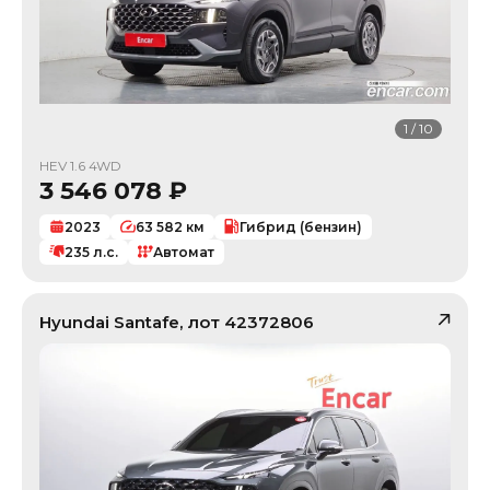
1
/
10
HEV 1.6 4WD
3 546 078
₽
2023
63 582
км
Гибрид (бензин)
235
л.с.
Автомат
Hyundai
Santafe
, лот
42372806