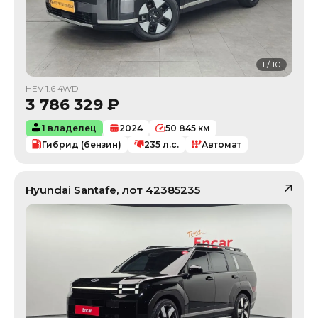
1
/
10
HEV 1.6 4WD
3 786 329
₽
1 владелец
2024
50 845
км
Гибрид (бензин)
235
л.с.
Автомат
Hyundai
Santafe
, лот
42385235