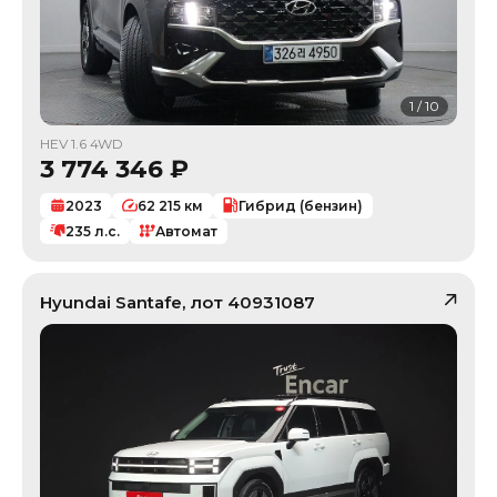
1
/
10
HEV 1.6 4WD
3 774 346
₽
2023
62 215
км
Гибрид (бензин)
235
л.с.
Автомат
Hyundai
Santafe
, лот
40931087