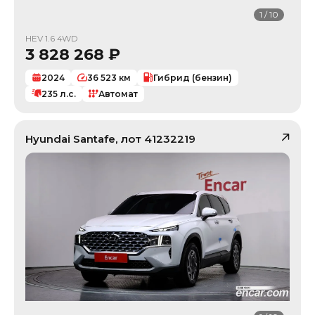
1
/
10
HEV 1.6 4WD
3 828 268
₽
2024
36 523
км
Гибрид (бензин)
235
л.с.
Автомат
Hyundai
Santafe
, лот
41232219