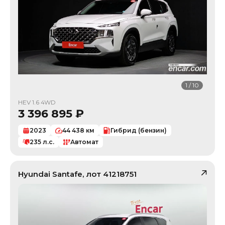
1
/
10
HEV 1.6 4WD
3 396 895
₽
2023
44 438
км
Гибрид (бензин)
235
л.с.
Автомат
Hyundai
Santafe
, лот
41218751