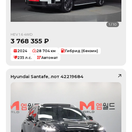
1
/
10
HEV 1.6 4WD
3 768 355
₽
2024
28 704
км
Гибрид (бензин)
235
л.с.
Автомат
Hyundai
Santafe
, лот
42219684