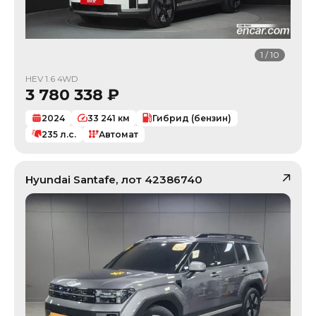
1
/
10
HEV 1.6 4WD
3 780 338
₽
2024
33 241
км
Гибрид (бензин)
235
л.с.
Автомат
Hyundai
Santafe
, лот
42386740