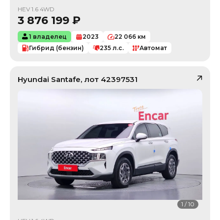
HEV 1.6 4WD
3 876 199
₽
1 владелец
2023
22 066
км
Гибрид (бензин)
235
л.с.
Автомат
Hyundai
Santafe
, лот
42397531
1
/
10