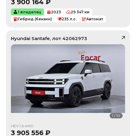
3 900 164
₽
1 владелец
2023
29 347
км
Гибрид (бензин)
235
л.с.
Автомат
Hyundai
Santafe
, лот
42062973
1
/
10
HEV 1.6 4WD
3 905 556
₽