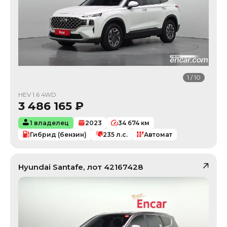
1
/
10
HEV 1.6 4WD
3 486 165
₽
1 владелец
2023
34 674
км
Гибрид (бензин)
235
л.с.
Автомат
Hyundai
Santafe
, лот
42167428