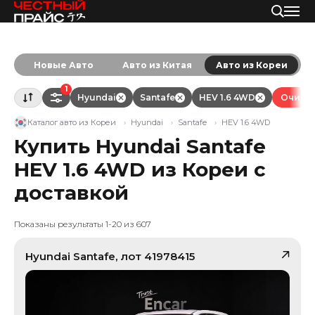
Новые Авто
Авто из Китая
Авто из Кореи
1
Hyundai
Santafe
HEV 1.6 4WD
Очисти
Каталог авто из Кореи
Hyundai
Santafe
HEV 1.6 4WD
Купить Hyundai Santafe
HEV 1.6 4WD из Кореи с
доставкой
Показаны результаты 1-20 из 607
Hyundai
Santafe
, лот
41978415