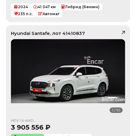
2024
41 047
км
Гибрид (бензин)
235
л.с.
Автомат
Hyundai
Santafe
, лот
41410837
1
/
10
HEV 1.6 4WD
3 905 556
₽