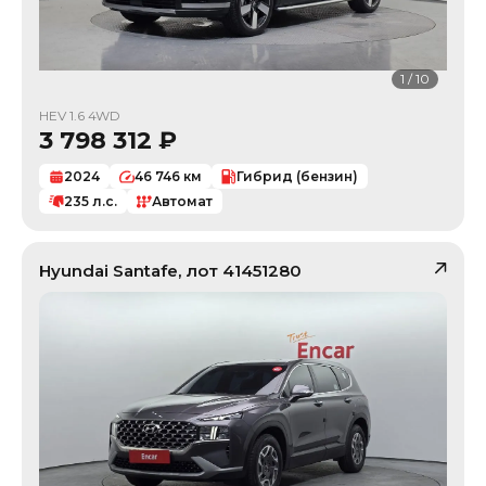
1
/
10
HEV 1.6 4WD
3 798 312
₽
2024
46 746
км
Гибрид (бензин)
235
л.с.
Автомат
Hyundai
Santafe
, лот
41451280