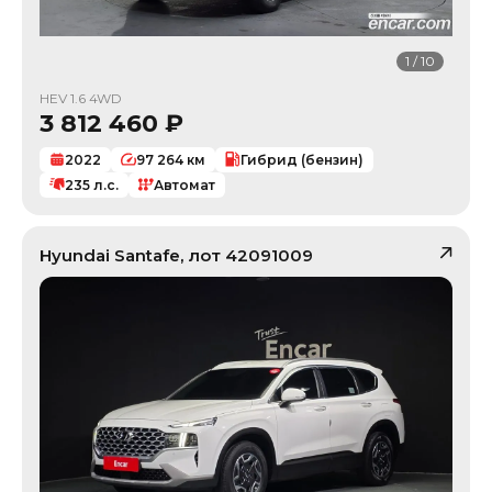
1
/
10
HEV 1.6 4WD
3 812 460
₽
2022
97 264
км
Гибрид (бензин)
235
л.с.
Автомат
Hyundai
Santafe
, лот
42091009