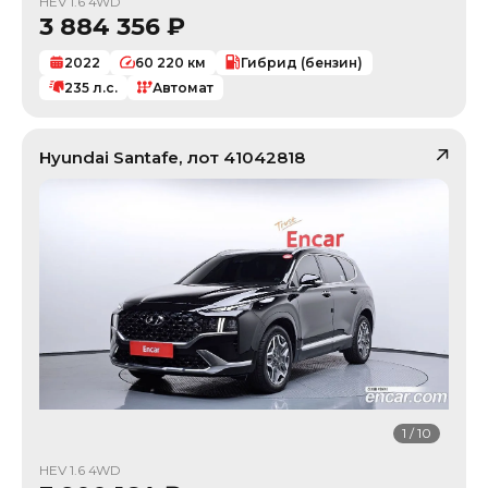
HEV 1.6 4WD
3 884 356
₽
2022
60 220
км
Гибрид (бензин)
235
л.с.
Автомат
Hyundai
Santafe
, лот
41042818
1
/
10
HEV 1.6 4WD