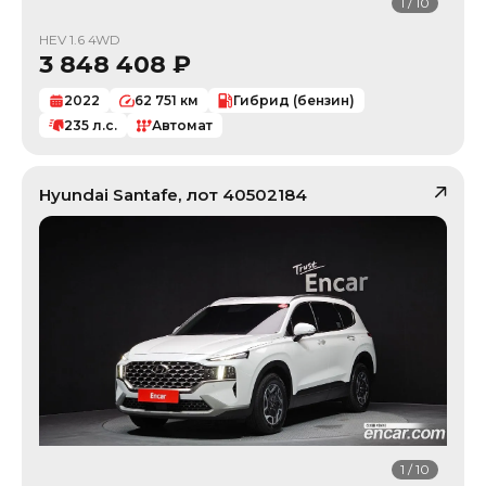
1
/
10
HEV 1.6 4WD
3 848 408
₽
2022
62 751
км
Гибрид (бензин)
235
л.с.
Автомат
Hyundai
Santafe
, лот
40502184
1
/
10