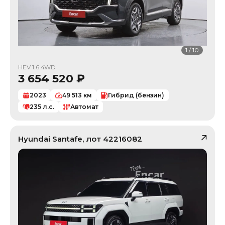
1
/
10
HEV 1.6 4WD
3 654 520
₽
2023
49 513
км
Гибрид (бензин)
235
л.с.
Автомат
Hyundai
Santafe
, лот
42216082