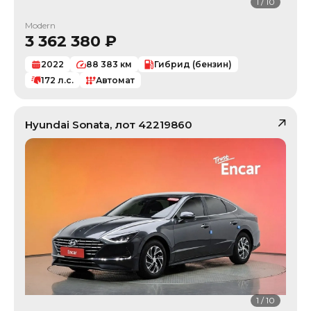
1
/
10
Modern
3 362 380
₽
2022
88 383
км
Гибрид (бензин)
172
л.с.
Автомат
Hyundai
Sonata
, лот
42219860
1
/
10