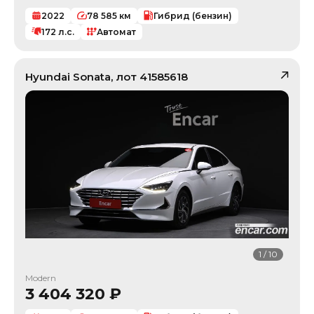
2022
78 585
км
Гибрид (бензин)
172
л.с.
Автомат
Hyundai
Sonata
, лот
41585618
1
/
10
Modern
3 404 320
₽