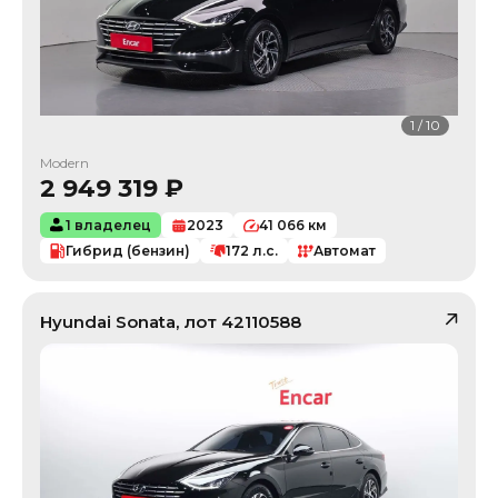
1
/
10
Modern
2 949 319
₽
1 владелец
2023
41 066
км
Гибрид (бензин)
172
л.с.
Автомат
Hyundai
Sonata
, лот
42110588