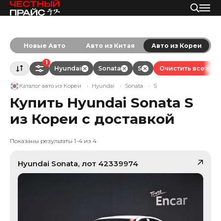
Новые Авто
Авто из Китая
Авто из Кореи
1
Hyundai
Sonata
S
Очистить все
Каталог авто из Кореи
Hyundai
Sonata
S
Купить Hyundai Sonata S
из Кореи с доставкой
Показаны результаты 1-4 из 4
Hyundai
Sonata
, лот
42339974