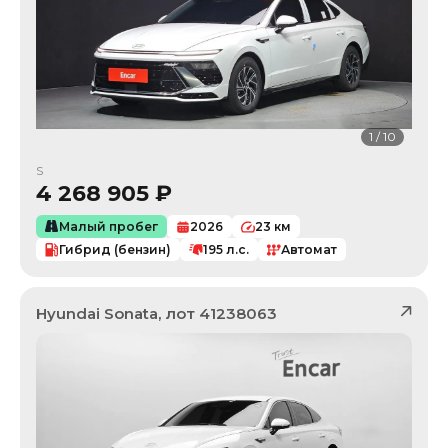
1
/
10
S
4 268 905
₽
Малый пробег
2026
23
км
Гибрид (бензин)
195
л.с.
Автомат
Hyundai
Sonata
, лот
41238063