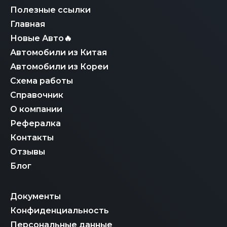
предоставляя финансовую гарантию на каждом этапе
прозрачной историей приобретения и полной
сделки, что делает наш сервис надежным и полностью
Полезные ссылки
юридической чистотой сделки.
контролируемым.
Главная
Новые Авто🔥
Автомобили из Китая
Автомобили из Кореи
Схема работы
Справочник
О компании
Рефералка
Контакты
Отзывы
Блог
Документы
Конфиденциальность
Персональные данные