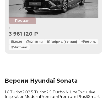
Продан
S
3 961 120
₽
2026
12 118
км
Гибрид (бензин)
195
л.с.
Автомат
Версии
Hyundai
Sonata
1.6 Turbo
2.0
2.5 Turbo
2.5 Turbo N Line
Exclusive
Inspiration
Modern
Premium
Premium Plus
S
Smart