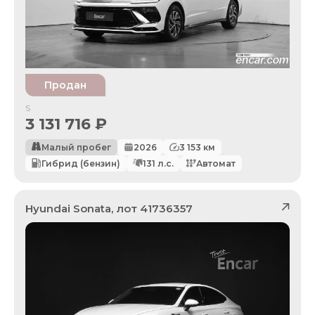
Продан
S
3 131 716
₽
Малый пробег
2026
3 153
км
Гибрид (бензин)
131
л.с.
Автомат
Hyundai
Sonata
, лот
41736357