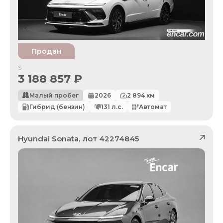
Продан
S
3 188 857
₽
Малый пробег
2026
2 894
км
Гибрид (бензин)
131
л.с.
Автомат
Hyundai
Sonata
, лот
42274845