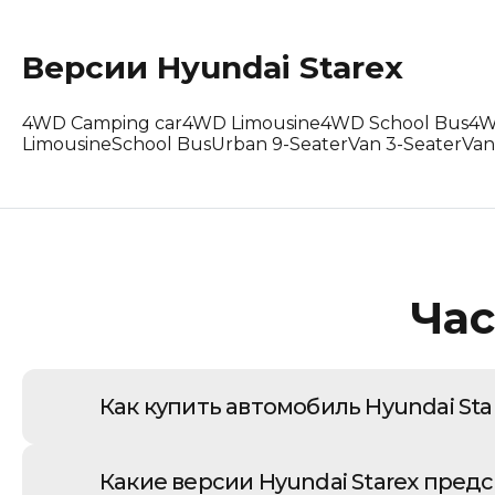
Lotus
Версии
Hyundai
Starex
Maserati
4WD Camping car
4WD Limousine
4WD School Bus
4W
Mclaren
Limousine
School Bus
Urban 9-Seater
Van 3-Seater
Van
Peugeot
Polestar
Porsche
Час
Renault Korea (Samsung)
Rolls-Royce
Как купить автомобиль Hyundai Sta
Suzuki
Покупка Hyundai Starex из Южной Кореи че
Какие версии Hyundai Starex пред
начинающийся с экспертного подбора авто
Tesla