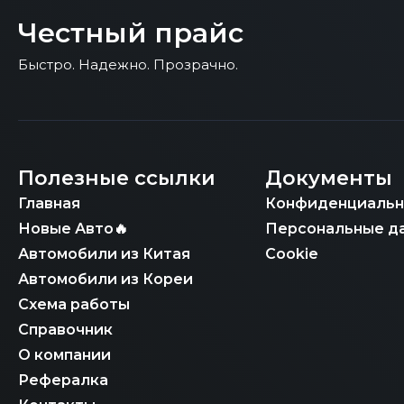
Ключевое преимущество «Честного Прайса» 
транспортного средства и его беспроблемн
Экспертное сопровождение на этапе прове
Честный прайс
документов в России. Мы управляем всей 
подтверждение соответствия техническому
Кореи и оперативное таможенное оформле
Быстро. Надежно. Прозрачно.
прозрачность сделки и беспрепятственную 
специфики российского законодательства 
конструкции транспортного средства) и ус
быструю постановку на учет в ГИБДД без 
Полезные ссылки
Документы
Главная
Конфиденциальн
Новые Авто🔥
Персональные д
Автомобили из Китая
Cookie
Автомобили из Кореи
Схема работы
Справочник
О компании
Рефералка