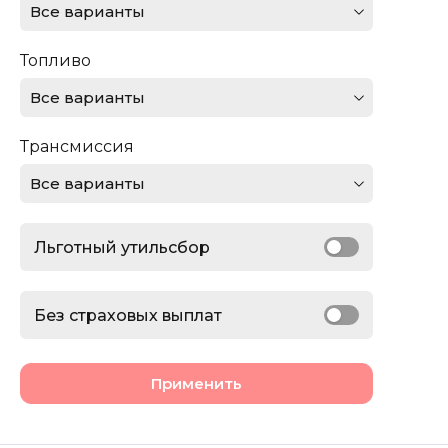
Все варианты
Ferrari
Топливо
Ford
Все варианты
GMC
Трансмиссия
Honda
Все варианты
Jaguar
Льготный утильсбор
Jeep
Lamborghini
Без страховых выплат
Land Rover
Применить
Lexus
Lincoln