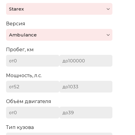
Mazda
Starex
Mercedes-Benz
Версия
Mini
Ambulance
Aston Martin
Пробег, км
Bentley
от
до
BYD
Мощность, л.с.
Cadillac
от
до
Chevrolet
Объём двигателя
от
до
Citroen (DS)
Тип кузова
Dodge