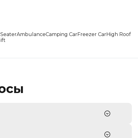
Seater
Ambulance
Camping Car
Freezer Car
High Roof
ift
росы
ированный и прозрачный процесс,
ских площадках. Мы проводим комплексную