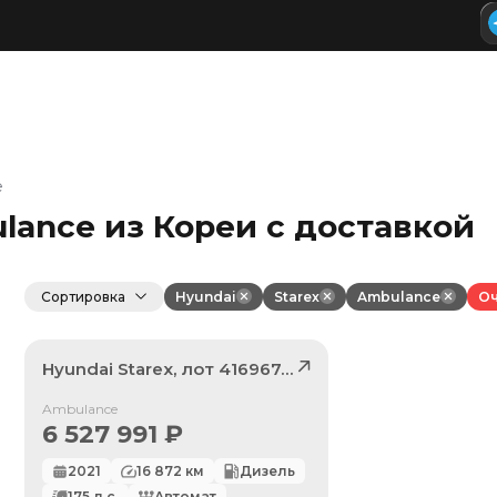
e
lance из Кореи с доставкой
Сортировка
Hyundai
Starex
Ambulance
Оч
Hyundai
Starex
, лот
41696748
Продан
Ambulance
6 527 991
₽
2021
16 872
км
Дизель
175
л.с.
Автомат