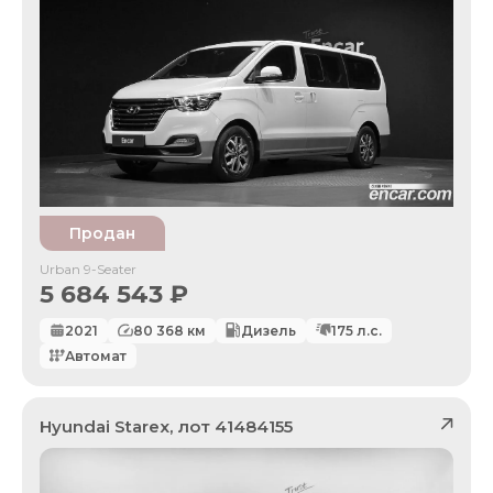
Продан
Urban 9-Seater
5 684 543
₽
2021
80 368
км
Дизель
175
л.с.
Автомат
Hyundai
Starex
, лот
41484155