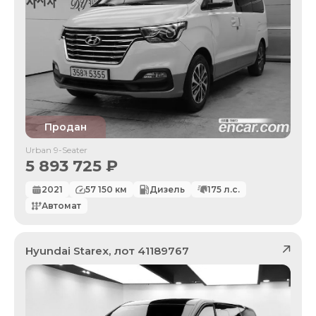
Продан
Urban 9-Seater
5 893 725
₽
2021
57 150
км
Дизель
175
л.с.
Автомат
Hyundai
Starex
, лот
41189767