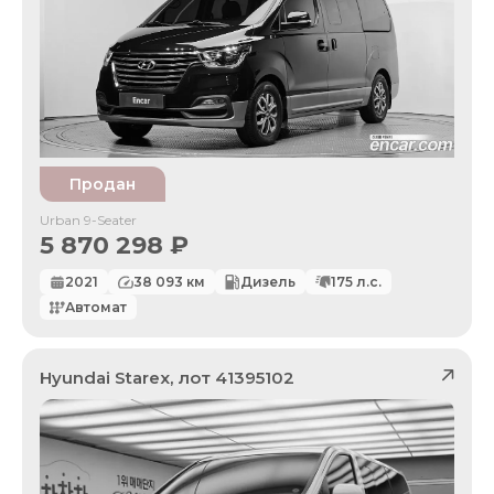
Продан
Urban 9-Seater
5 870 298
₽
2021
38 093
км
Дизель
175
л.с.
Автомат
Hyundai
Starex
, лот
41395102