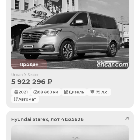
Продан
Urban 9-Seater
5 922 296
₽
2021
68 860
км
Дизель
175
л.с.
Автомат
Hyundai
Starex
, лот
41525626