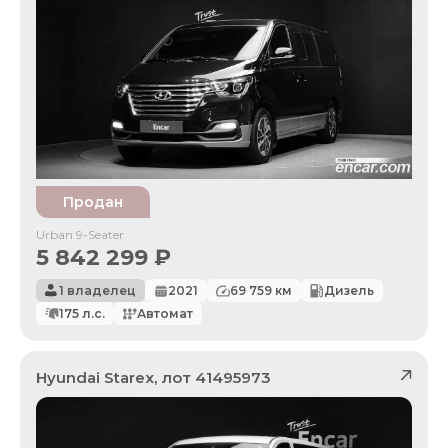
Продан
Urban 9-Seater
5 842 299
₽
1 владелец
2021
69 759
км
Дизель
175
л.с.
Автомат
Hyundai
Starex
, лот
41495973