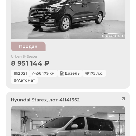
Продан
Urban 9-Seater
8 951 144
₽
2021
56 179
км
Дизель
175
л.с.
Автомат
Hyundai
Starex
, лот
41141352