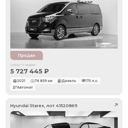
Продан
Urban 9-Seater
5 727 445
₽
2021
76 859
км
Дизель
175
л.с.
Автомат
Hyundai
Starex
, лот
41520869