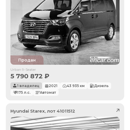
Продан
Urban 9-Seater
5 790 872
₽
1 владелец
2021
43 935
км
Дизель
175
л.с.
Автомат
Hyundai
Starex
, лот
41011512