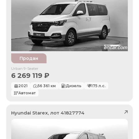
Продан
Urban 9-Seater
6 269 119
₽
2021
56 361
км
Дизель
175
л.с.
Автомат
Hyundai
Starex
, лот
41827774