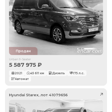
Продан
Urban 9-Seater
5 587 975
₽
2021
45 611
км
Дизель
175
л.с.
Автомат
Hyundai
Starex
, лот
41079656