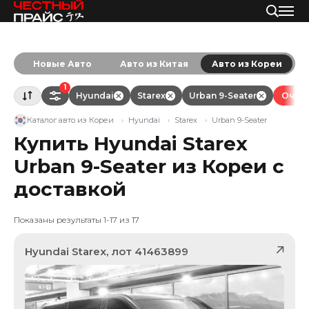
Новые Авто
Авто из Китая
Авто из Кореи
1
Hyundai
Starex
Urban 9-Seater
Очист
Каталог авто из Кореи
Hyundai
Starex
Urban 9-Seater
Купить Hyundai Starex
Urban 9-Seater из Кореи с
доставкой
Показаны результаты 1-17 из 17
Hyundai
Starex
, лот
41463899