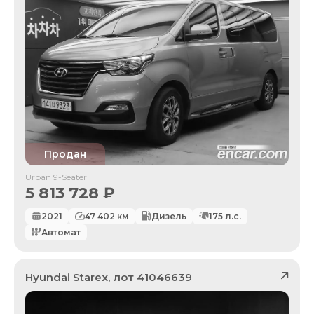
Продан
Urban 9-Seater
5 813 728
₽
2021
47 402
км
Дизель
175
л.с.
Автомат
Hyundai
Starex
, лот
41046639