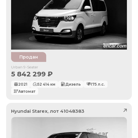
Продан
Urban 9-Seater
5 842 299
₽
2021
52 414
км
Дизель
175
л.с.
Автомат
Hyundai
Starex
, лот
41048383