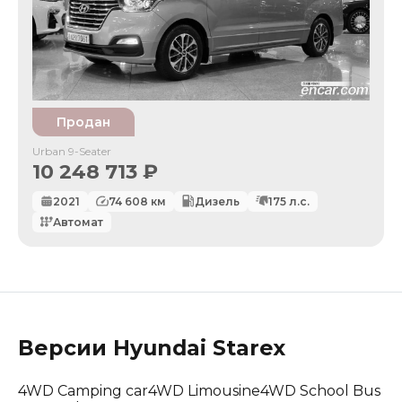
Продан
Urban 9-Seater
10 248 713
₽
2021
74 608
км
Дизель
175
л.с.
Автомат
Версии
Hyundai
Starex
4WD Camping car
4WD Limousine
4WD School Bus