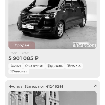
Продан
Urban 9-Seater
5 901 085
₽
2021
93 877
км
Дизель
175
л.с.
Автомат
Hyundai
Starex
, лот
41246281