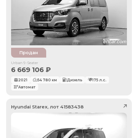
Продан
Urban 9-Seater
6 669 106
₽
2021
54 780
км
Дизель
175
л.с.
Автомат
Hyundai
Starex
, лот
41583438