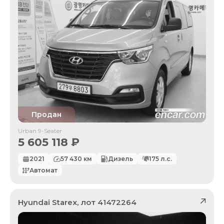
Продан
Urban 9-Seater
5 605 118
₽
2021
57 430
км
Дизель
175
л.с.
Автомат
Hyundai
Starex
, лот
41472264