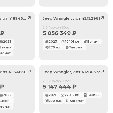
, лот
41894622
Jeep
Wrangler
, лот
42122961
Продан
2.0 Rubicon 2Door
₽
5 056 349
₽
2023
2023
10 101
км
Бензин
Бензин
270
л.с.
Автомат
втомат
, лот
42348511
Jeep
Wrangler
, лот
41280573
Продан
2.0 Rubicon 2Door
₽
5 147 444
₽
2022
2021
77 312
км
Бензин
Бензин
270
л.с.
Автомат
втомат