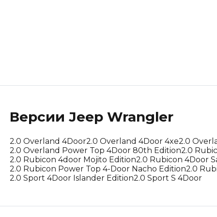
Lotus
Maserati
Mclaren
Peugeot
Polestar
Версии
Jeep
Wrangler
Porsche
2.0 Overland 4Door
2.0 Overland 4Door 4xe
2.0 Overl
Renault Korea (Samsung)
2.0 Overland Power Top 4Door 80th Edition
2.0 Rubi
2.0 Rubicon 4door Mojito Edition
2.0 Rubicon 4Door S
2.0 Rubicon Power Top 4-Door Nacho Edition
2.0 Rub
Rolls-Royce
2.0 Sport 4Door Islander Edition
2.0 Sport S 4Door
Suzuki
Tesla