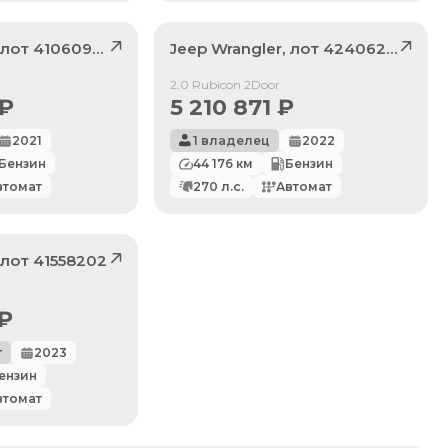
, лот
41060946
Jeep
Wrangler
, лот
42406224
Продан
2.0 Rubicon 2Door
₽
5 210 871
₽
2021
1 владелец
2022
Бензин
44 176
км
Бензин
втомат
270
л.с.
Автомат
, лот
41558202
₽
г
2023
ензин
втомат