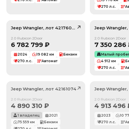
270
л.с.
А
Jeep
Wrangler
, лот
42176099
Jeep
Wrangler
/ 10
2.0 Rubicon 2Door
2.0 Rubicon 2Door
6 782 799
₽
7 350 286
2024
19 082
км
Бензин
Малый пробе
270
л.с.
Автомат
4 912
км
Б
270
л.с.
А
Jeep
Wrangler
, лот
42161074
Jeep
Wrangler
Продан
Продан
2.0 Rubicon 2Door
2.0 Rubicon 2Door
4 890 310
₽
4 913 496
1 владелец
2021
2023
10 7
75 559
км
Бензин
270
л.с.
А
270
л.с.
Автомат