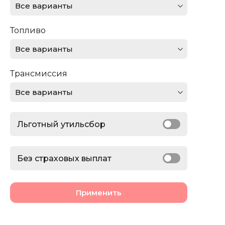
Все варианты
Ferrari
Топливо
Ford
Все варианты
GMC
Трансмиссия
Honda
Все варианты
Jaguar
Льготный утильсбор
Jeep
Lamborghini
Без страховых выплат
Land Rover
Применить
Lexus
Lincoln