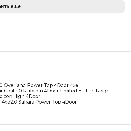
зить еще
.0 Overland Power Top 4Door 4xe
ar Coat
2.0 Rubicon 4Door Limited Edition Reign
bicon High 4Door
r 4xe
2.0 Sahara Power Top 4Door