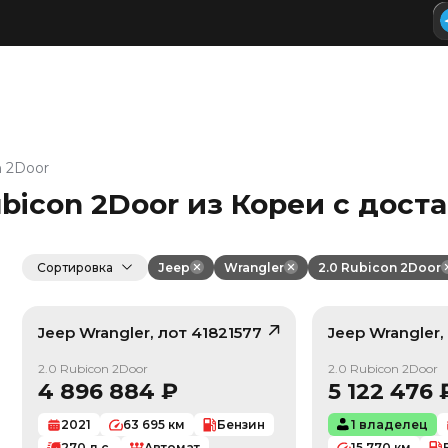
n 2Door
ubicon 2Door из Кореи с дост
Сортировка
Jeep
Wrangler
2.0 Rubicon 2Door
Jeep
Wrangler
, лот
41821577
Jeep
Wrangler
/ 10
2.0 Rubicon 2Door
2.0 Rubicon 2Door
4 896 884
₽
5 122 476
2021
63 695
км
Бензин
1 владелец
270
л.с.
Автомат
15 770
км