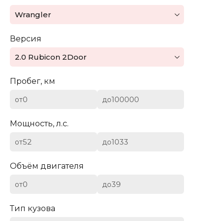
Mazda
Wrangler
Mercedes-Benz
Версия
Mini
2.0 Rubicon 2Door
Aston Martin
Пробег, км
Bentley
от
до
BYD
Мощность, л.с.
Cadillac
от
до
Chevrolet
Объём двигателя
от
до
Citroen (DS)
Тип кузова
Dodge