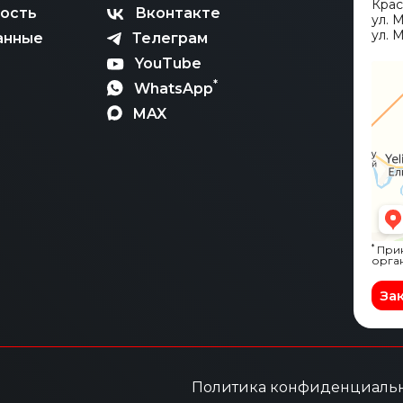
Кра
ость
Вконтакте
ул. 
ул. М
анные
Телеграм
YouTube
*
WhatsApp
MAX
*
Прин
орга
За
Политика конфиденциаль