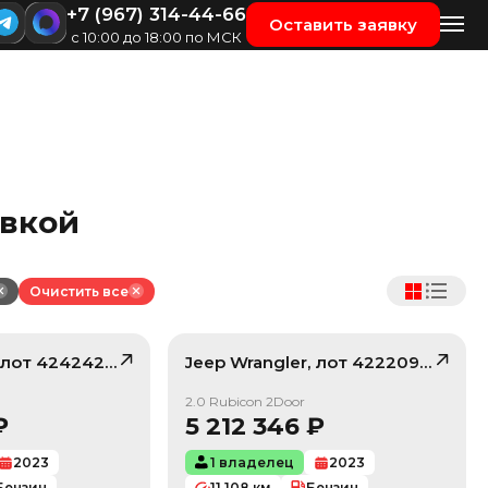
+7 (967) 314-44-66
Оставить заявку
с 10:00 до 18:00 по МСК
авкой
Очистить все
, лот
42424298
Jeep
Wrangler
, лот
42220984
/ 10
/ 10
2.0 Rubicon 2Door
₽
5 212 346
₽
2023
1 владелец
2023
Бензин
11 108
км
Бензин