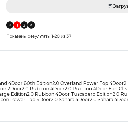
Загру
Цена: Дороже
Год выпуска: Меньше
<
1
2
<
Год выпуска: Больше
Показаны результаты 1-20 из 37
Пробег: Меньше
Пробег: Больше
По дате: Новые
По дате: Старые
and 4Door 80th Edition
2.0 Overland Power Top 4Door
2
con 2Door
2.0 Rubicon 4Door
2.0 Rubicon 4Door Earl Cle
arge Edition
2.0 Rubicon 4Door Tuscadero Edition
2.0 Ru
icon Power Top 4Door
2.0 Sahara 4Door
2.0 Sahara 4Doo