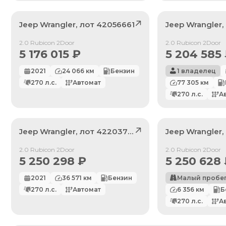
Jeep
Wrangler
, лот
42056661
Jeep
Wrangler
Продан
Продан
2.0 Rubicon 2Door
2.0 Rubicon 2Door
5 176 015
₽
5 204 585
2021
24 066
км
Бензин
1 владелец
270
л.с.
Автомат
77 305
км
270
л.с.
А
Jeep
Wrangler
, лот
42203728
Jeep
Wrangler
Продан
Продан
2.0 Rubicon 2Door
2.0 Rubicon 2Door
5 250 298
₽
5 250 628
2021
36 571
км
Бензин
Малый пробе
270
л.с.
Автомат
6 356
км
Б
По умолчанию
270
л.с.
А
Цена: Дешевле