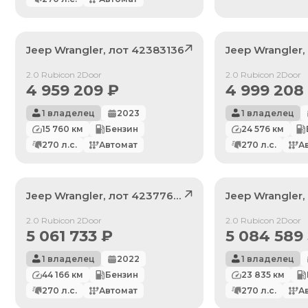
Jeep
Wrangler
, лот
42383136
Jeep
Wrangler
Продан
Продан
2.0 Rubicon 2Door
2.0 Rubicon 2Door
4 959 209
₽
4 999 208
1 владелец
2023
1 владелец
15 760
км
Бензин
24 576
км
270
л.с.
Автомат
270
л.с.
А
Jeep
Wrangler
, лот
42377632
Jeep
Wrangler
Продан
Продан
2.0 Rubicon 2Door
2.0 Rubicon 2Door
5 061 733
₽
5 084 589
1 владелец
2022
1 владелец
44 166
км
Бензин
23 835
км
270
л.с.
Автомат
270
л.с.
А