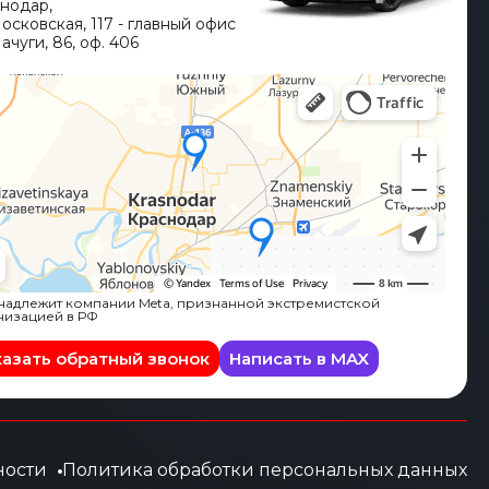
снодар
,
Московская, 117 - главный офис
ачуги, 86, оф. 406
адлежит компании Meta, признанной экстремистской
низацией в РФ
казать обратный звонок
Написать в MAX
ности
Политика обработки персональных данных