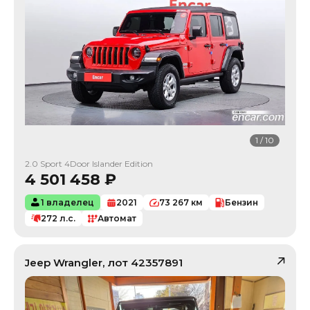
1
/
10
2.0 Sport 4Door Islander Edition
4 501 458
₽
1 владелец
2021
73 267
км
Бензин
272
л.с.
Автомат
Jeep
Wrangler
, лот
42357891