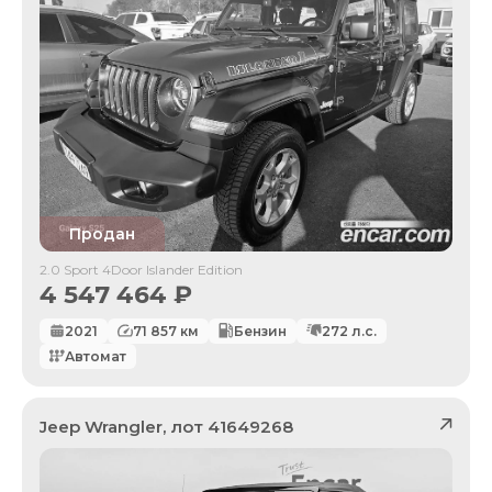
Продан
2.0 Sport 4Door Islander Edition
4 547 464
₽
2021
71 857
км
Бензин
272
л.с.
Автомат
Jeep
Wrangler
, лот
41649268