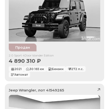
Продан
2.0 Sport 4Door Islander Edition
4 890 310
₽
2021
30 165
км
Бензин
272
л.с.
Автомат
Jeep
Wrangler
, лот
41549265