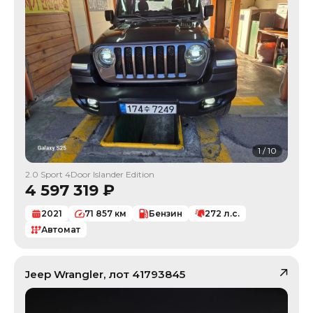
1
/
10
2.0 Sport 4Door Islander Edition
4 597 319
₽
2021
71 857
км
Бензин
272
л.с.
Автомат
Jeep
Wrangler
, лот
41793845