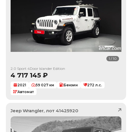
1
/
10
2.0 Sport 4Door Islander Edition
4 717 145
₽
2021
59 027
км
Бензин
272
л.с.
Автомат
Jeep
Wrangler
, лот
41425920