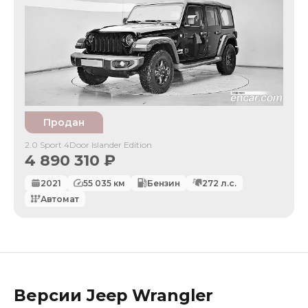
Продан
2.0 Sport 4Door Islander Edition
4 890 310
₽
2021
55 035
км
Бензин
272
л.с.
Автомат
Версии
Jeep
Wrangler