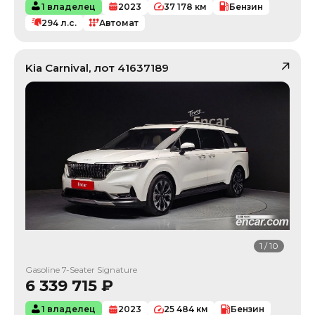
1 владелец
2023
37 178
км
Бензин
294
л.с.
Автомат
Kia
Carnival
, лот
41637189
1
/
10
Gasoline 7-Seater Signature
6 339 715
₽
1 владелец
2023
25 484
км
Бензин