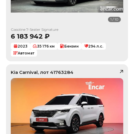
1
/
10
Gasoline 7-Seater Signature
6 183 942
₽
2023
35 176
км
Бензин
294
л.с.
Автомат
Kia
Carnival
, лот
41763284