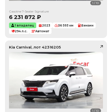
1
/
10
Gasoline 7-Seater Signature
6 231 872
₽
1 владелец
2023
56 593
км
Бензин
294
л.с.
Автомат
Kia
Carnival
, лот
42316205
1
/
10