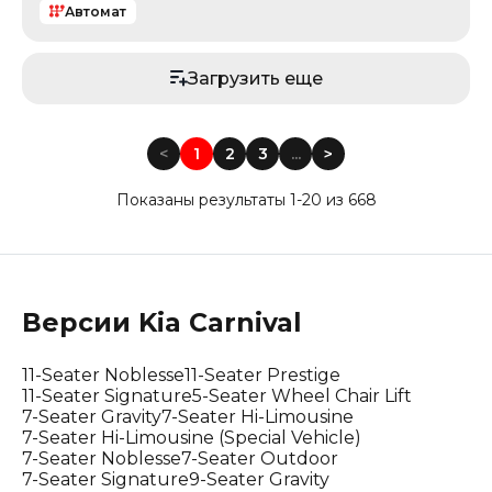
Автомат
Загрузить еще
<
1
2
3
...
<
Показаны результаты 1-20 из 668
Версии
Kia
Carnival
11-Seater Noblesse
11-Seater Prestige
11-Seater Signature
5-Seater Wheel Chair Lift
7-Seater Gravity
7-Seater Hi-Limousine
7-Seater Hi-Limousine (Special Vehicle)
7-Seater Noblesse
7-Seater Outdoor
7-Seater Signature
9-Seater Gravity