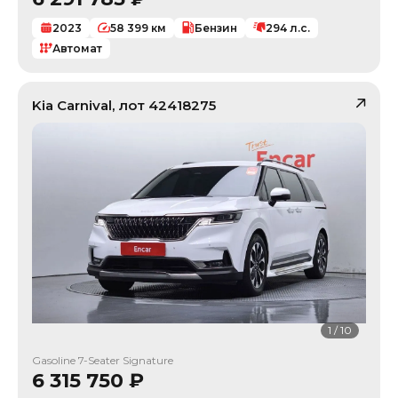
2023
58 399
км
Бензин
294
л.с.
Автомат
Kia
Carnival
, лот
42418275
1
/
10
Gasoline 7-Seater Signature
6 315 750
₽