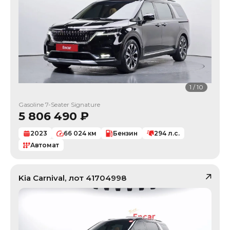
1
/
10
Gasoline 7-Seater Signature
5 806 490
₽
2023
66 024
км
Бензин
294
л.с.
Автомат
Kia
Carnival
, лот
41704998