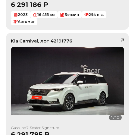
6 291 186
₽
2023
16 455
км
Бензин
294
л.с.
Автомат
Kia
Carnival
, лот
42191776
1
/
10
Gasoline 7-Seater Signature
6 291 785
₽