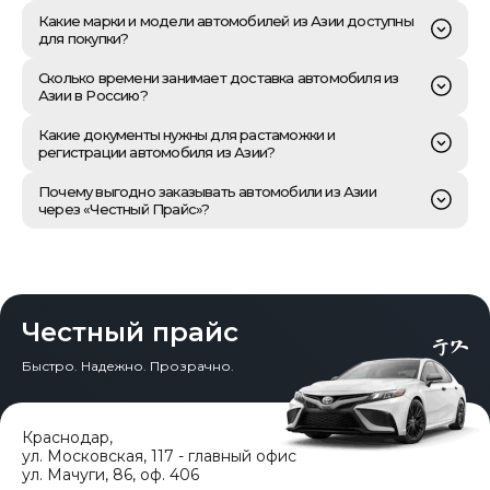
Мы сделали процесс заказа автомобиля максимально
Какие марки и модели автомобилей из Азии доступны
прозрачным. Весь процесс начинается с вашего
для покупки?
обращения к нам и бесплатной консультации. Вы
просто рассказываете нашему менеджеру о своих
В современных реалиях, когда официальные поставки
Сколько времени занимает доставка автомобиля из
пожеланиях: какая марка и модель вас интересует,
многих автомобилей в Россию прекращены, импорт из
Азии в Россию?
какой бюджет вы планируете, и какие характеристики
Азии стал главным способом приобрести новую или
для вас важны. На основе этой информации мы
свежую машину. Многие до сих пор считают, что
В компании «Честный Прайс» мы стремимся к
Какие документы нужны для растаможки и
производим точный предварительный расчет
оттуда можно привезти только японские, корейские
максимальной прозрачности и готовы подробно
регистрации автомобиля из Азии?
итоговой стоимости автомобиля «под ключ» с
или китайские бренды. Однако также есть
объяснить, из чего складывается общий срок доставки
доставкой до вашего города. Наше название
возможность заказывать и ввозить автомобили
автомобиля из Азии в Россию. Весь процесс импорта
Работая с компанией «Честный Прайс», вы быстро
Почему выгодно заказывать автомобили из Азии
«Честный Прайс» — это не просто слова, а принцип
ведущих европейских марок, таких как BMW,
состоит из нескольких обязательных и
убедитесь, что ваша роль в этом процессе
через «Честный Прайс»?
работы: вы с самого начала видите полную структуру
Mercedes-Benz, Audi и Volkswagen, напрямую из Китая
последовательных этапов, и общее время ожидания
минимальна, так как мы берем на себя всю сложную
затрат без каких-либо скрытых комиссий.
и Южной Кореи. Компания «Честный Прайс» помогает
обычно составляет от полутора до трех месяцев, в
работу с таможней и лабораториями. Весь путь можно
На рынке существует множество предложений,
своим клиентам использовать этот канал
зависимости от удаленности вашего региона.
разделить на два основных этапа: таможенное
Когда вы будете уверены в своем выборе и согласны
однако «Честный Прайс» выделяется подходом, в
параллельного импорта, делая процесс понятным и
оформление во Владивостоке и последующая
с итоговой стоимостью, мы переходим к следующему
основе которого лежат прозрачность, безопасность
безопасным даже в непростых условиях.
Первый этап — это покупка и подготовка к отправке в
регистрация автомобиля в ГИБДД вашего города.
важному шагу — заключению официального договора.
и искренняя забота о клиенте. Наше название — это
стране-экспортере. Он начинается с момента выкупа
В этом документе мы юридически фиксируем все
наша философия. Мы полностью исключили главную
Ключевым моментом, который необходимо понимать
Честный прайс
автомобиля и включает в себя оформление всех
На первом, самом ответственном этапе растаможки,
параметры искомого автомобиля, максимальный
проблему, с которой сталкиваются покупатели, —
каждому покупателю, стали изменения в правилах
экспортных документов и транспортировку машины с
мы легализуем автомобиль на территории России.
бюджет, сроки поставки и наши гарантии. Это ваша
скрытые платежи и неожиданное удорожание. Еще до
таможенного оформления и уплаты утилизационного
площадки в порт отправки, будь то Южная Корея или
Быстро. Надежно. Прозрачно.
Для того чтобы мы могли оформить его по льготным
защита и залог чистоты сделки. Сразу после этого
заключения договора вы получаете детальный
сбора. Сегодня, чтобы ввезти автомобиль по
Китай. В среднем, этот процесс занимает от одной до
ставкам сразу на ваше имя для личного пользования,
наши специалисты приступают к активному поиску
расчет, включающий абсолютно все расходы, от
минимальным ставкам, он должен быть оформлен
трех недель.
от вас потребуются только сканы или качественные
идеального варианта для вас. Мы запрашиваем
стоимости автомобиля до доставки в ваш город. Цена,
сразу на конечного владельца и предназначен для
фото паспорта, ИНН и СНИЛС. Этого достаточно. Всю
подробные фото- и видеоотчеты по автомобилям с
зафиксированная в договоре, является
личного пользования. Это означает, что «Честный
Второй этап — это непосредственно морская
Краснодар
остальную работу делает наша команда совместно с
,
дилерских площадок Кореи и Китая. Ни один
окончательной, потому что ваша выгода — это наша
Прайс» выступает вашим агентом: мы находим,
доставка до порта Владивостока. Сроки здесь сильно
таможенным брокером. Мы готовим полный пакет
ул. Московская, 117 - главный офис
автомобиль не будет куплен без вашего личного
репутация.
выкупаем и организуем доставку, а все таможенные
зависят от страны происхождения. Из Южной Кореи
документов, включающий инвойс, подтверждающий
ул. Мачуги, 86, оф. 406
одобрения.
документы и право собственности с самого начала
путь, в среднем от одной до двух недель. Если
стоимость машины, экспортный сертификат из