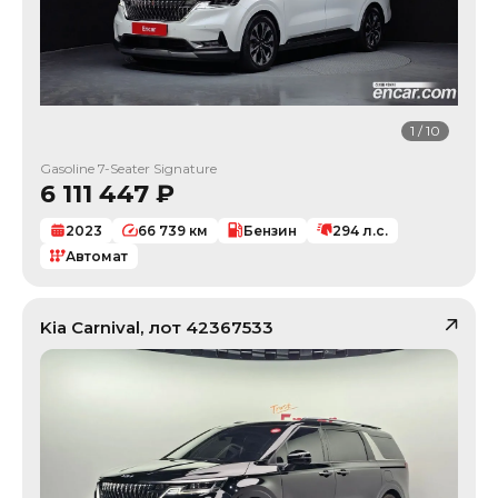
1
/
10
Gasoline 7-Seater Signature
6 111 447
₽
2023
66 739
км
Бензин
294
л.с.
Автомат
Kia
Carnival
, лот
42367533