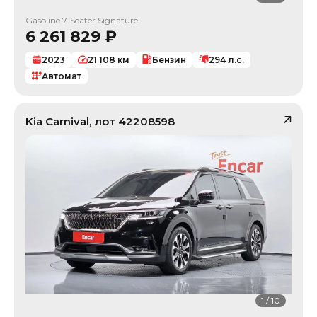
Gasoline 7-Seater Signature
6 261 829
₽
2023
21 108
км
Бензин
294
л.с.
Автомат
Kia
Carnival
, лот
42208598
1
/
10