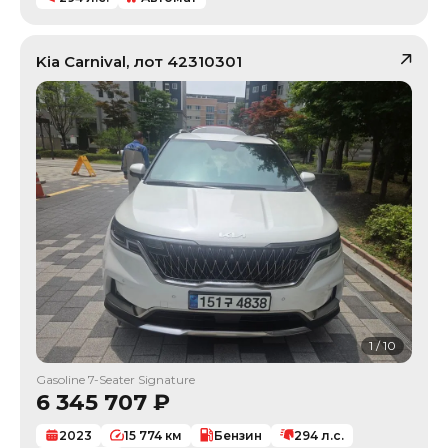
Kia
Carnival
, лот
42310301
1
/
10
Gasoline 7-Seater Signature
6 345 707
₽
2023
15 774
км
Бензин
294
л.с.