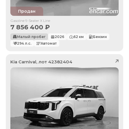
Продан
Gasoline 9-Seater X Line
7 856 400
₽
Малый пробег
2026
62
км
Бензин
294
л.с.
Автомат
Kia
Carnival
, лот
42382404