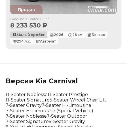
Продан
Gasoline 9-Seater X Line
8 233 530
₽
Малый пробег
2026
26
км
Бензин
294
л.с.
Автомат
Версии
Kia
Carnival
11-Seater Noblesse
11-Seater Prestige
11-Seater Signature
5-Seater Wheel Chair Lift
7-Seater Gravity
7-Seater Hi-Limousine
7-Seater Hi-Limousine (Special Vehicle)
7-Seater Noblesse
7-Seater Outdoor
7-Seater Signature
9-Seater Gravity
9-Seater Hi Limousine (Special Vehicle)