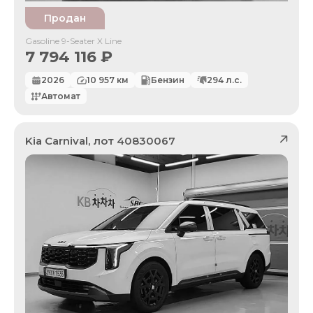
Продан
Gasoline 9-Seater X Line
7 794 116
₽
2026
10 957
км
Бензин
294
л.с.
Автомат
Kia
Carnival
, лот
40830067