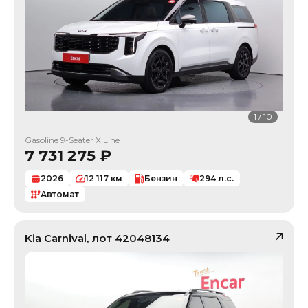
1
/
10
Gasoline 9-Seater X Line
7 731 275
₽
2026
12 117
км
Бензин
294
л.с.
Автомат
Kia
Carnival
, лот
42048134