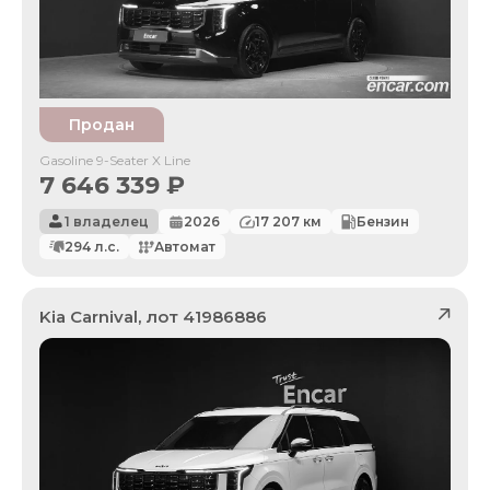
Продан
Gasoline 9-Seater X Line
7 646 339
₽
1 владелец
2026
17 207
км
Бензин
294
л.с.
Автомат
Kia
Carnival
, лот
41986886