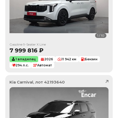
1
/
10
Gasoline 9-Seater X Line
7 999 816
₽
1 владелец
2026
11 942
км
Бензин
294
л.с.
Автомат
Kia
Carnival
, лот
42193640