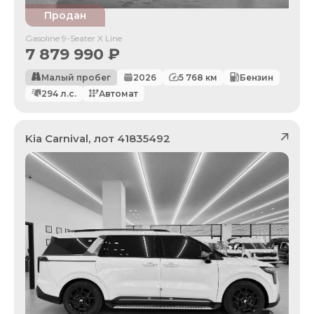
Продан
Gasoline 9-Seater X Line
7 879 990
₽
Малый пробег
2026
5 768
км
Бензин
294
л.с.
Автомат
Kia
Carnival
, лот
41835492