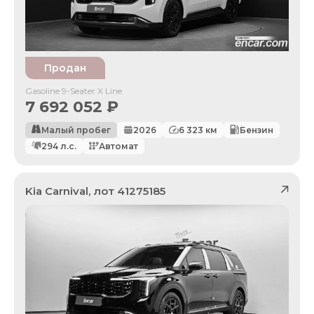
Продан
Gasoline 9-Seater X Line
7 692 052
₽
Малый пробег
2026
6 323
км
Бензин
294
л.с.
Автомат
Kia
Carnival
, лот
41275185