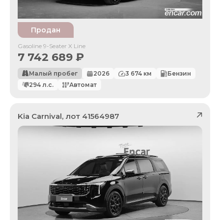
Продан
Gasoline 9-Seater X Line
7 742 689
₽
Малый пробег
2026
3 674
км
Бензин
294
л.с.
Автомат
Kia
Carnival
, лот
41564987