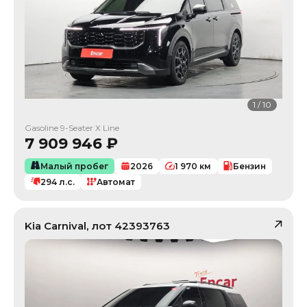
1
/
10
Gasoline 9-Seater X Line
7 909 946
₽
Малый пробег
2026
1 970
км
Бензин
294
л.с.
Автомат
Kia
Carnival
, лот
42393763