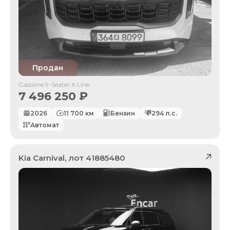
Продан
Gasoline 9-Seater X Line
7 496 250
₽
2026
11 700
км
Бензин
294
л.с.
Автомат
Kia
Carnival
, лот
41885480