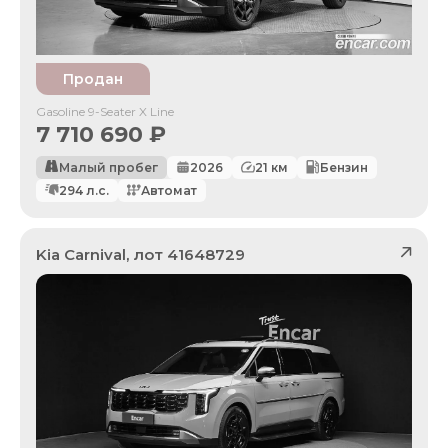
Продан
Gasoline 9-Seater X Line
7 710 690
₽
Малый пробег
2026
21
км
Бензин
294
л.с.
Автомат
Kia
Carnival
, лот
41648729