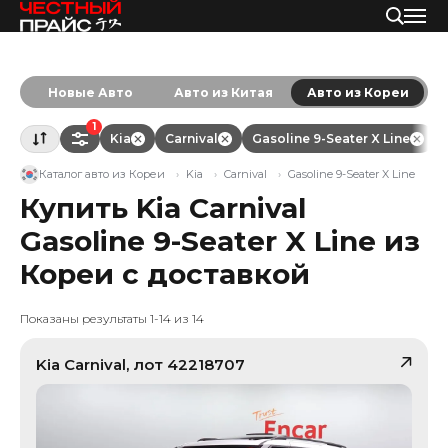
Новые Авто
Авто из Китая
Авто из Кореи
1
Kia
Carnival
Gasoline 9-Seater X Line
Каталог авто из Кореи
Kia
Carnival
Gasoline 9-Seater X Line
Купить Kia Carnival
Gasoline 9-Seater X Line из
Кореи с доставкой
Показаны результаты 1-14 из 14
Kia
Carnival
, лот
42218707