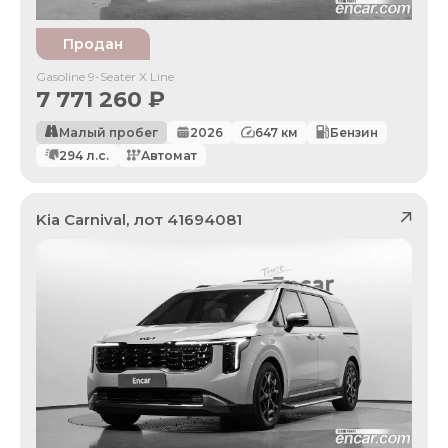
Продан
Gasoline 9-Seater X Line
7 771 260
₽
Малый пробег
2026
647
км
Бензин
294
л.с.
Автомат
Kia
Carnival
, лот
41694081