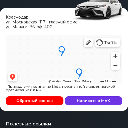
широкой гамме премиальных кроссоверов.
модификации (D180/D200), многие из которых
ценителей экономичности, широко доступны 2.0-
и минимальным пробегом, что не всегда доступно на
оснащены умеренно-гибридной технологией (MHEV),
литровые дизельные версии TD4, многие из которых
европейском рынке. Наш "полный цикл импорта"
Приобретая Evoque из Кореи через «Честный Прайс»,
что соответствует высоким экологическим
интегрированы с технологией «мягкого» гибрида
начинается с экспертного подбора Range Rover
вы получаете гарантию полного цикла импорта
стандартам Южной Кореи.
Краснодар
(MHEV), что дополнительно повышает топливную
,
Evoque на закрытых аукционных площадках и
выбранной версии, который включает обязательную
эффективность. Наличие этих современных силовых
ул. Московская, 117 - главный офис
дилерских стоках, куда доступ имеют только
всестороннюю техническую и юридическую проверку
Для клиента, импортирующего автомобиль через
агрегатов, сопряженных с надежной 9-ступенчатой
ул. Мачуги, 86, оф. 406
профессиональные импортеры. Мы обеспечиваем
(due diligence) с подтверждением «чистой» истории.
«Честный Прайс», эти различия минимизируются
автоматической трансмиссией ZF, делает Range
тщательную инспекцию, детальный фото- и
Мы берем на себя все логистические операции,
профессиональным подходом. Мы проводим
Rover Evoque из Южной Кореи крайне
видеоотчет, а также полную проверку истории
включая безопасную морскую перевозку, и
комплексный инспекционный контроль (due diligence)
привлекательным объектом для импорта.
обслуживания, гарантируя юридическую чистоту и
осуществляем полное таможенное оформление в
выбранного Evoque, тщательно сверяя его
прозрачность сделки с момента выбора лота.
России, что критически важно для соблюдения
комплектацию и техническое состояние, независимо
При импорте Range Rover Evoque через компанию
законодательства и корректного расчета всех
от рыночной специфики. Наша экспертиза в
«Честный Прайс» ключевым этапом является не
Ключевое преимущество «Честного Прайса»
платежей. Наша экспертность обеспечивает
международной логистике и таможенном
только подбор двигателя с нужными мощностными
заключается в отлаженной логистической цепочке и
предоставление полного пакета легализационных
оформлении гарантирует, что все нюансы корейской
характеристиками, но и его полная техническая и
глубокой юридической экспертизе. Мы берем на себя
документов – СБКТС и ЭПТС – для оперативной
версии, включая навигационную систему или
юридическая верификация. Наши специалисты
все сложности, связанные с мультимодальной
постановки автомобиля на учет, исключая любые
частотный диапазон, будут учтены, а сам автомобиль
проводят тщательный due diligence для
транспортировкой автомобиля из порта Южной
риски для покупателя и подтверждая статус
пройдет корректную легализацию в России с
подтверждения экологического класса двигателя и
Кореи до конечного пункта назначения. Наш опыт
надежного партнера по импорту Land Rover из Азии.
оформлением всех требуемых документов (СБКТС и
его соответствия нормам Таможенного союза (ЕАЭС),
включает оперативное и корректное таможенное
ЭПТС), обеспечивая полную юридическую чистоту
что критически важно для успешного таможенного
*
Принадлежит компании Meta, признанной экстремистской
оформление, включая расчет и уплату всех
сделки.
организацией в РФ
оформления и получения электронного ПТС. Мы
необходимых сборов, а также подготовку полного
проверяем историю обслуживания, убеждаясь в
пакета документов для легализации в России. Это
корректности эксплуатации сложной турбированной
подразумевает получение Свидетельства о
Обратный звонок
Написать в MAX
или гибридной системы, гарантируя, что выбранный
безопасности конструкции транспортного средства
вами Range Rover Evoque с любым типом силового
(СБКТС), установку системы экстренного
агрегата будет юридически чист, технически
реагирования ЭРА-ГЛОНАСС и прохождение всех
исправен и логистически оптимизирован для
процедур для постановки на учет, что исключает
беспроблемной постановки на учет в России.
любые задержки и непредвиденные расходы для
Полезные ссылки
клиента. Мы фиксируем итоговую стоимость в