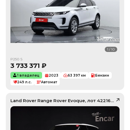
1
/
10
P250 S
3 733 371
₽
1 владелец
2023
63 397
км
Бензин
249
л.с.
Автомат
Land Rover
Range Rover Evoque
, лот
42216090