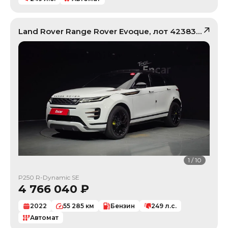
Land Rover
Range Rover Evoque
, лот
42383748
1
/
10
P250 R-Dynamic SE
4 766 040
₽
2022
55 285
км
Бензин
249
л.с.
Автомат