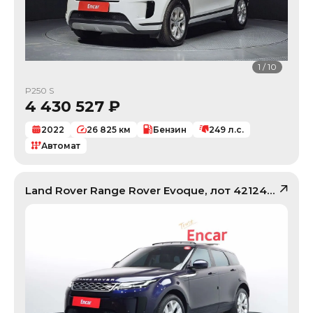
1
/
10
P250 S
4 430 527
₽
2022
26 825
км
Бензин
249
л.с.
Автомат
Land Rover
Range Rover Evoque
, лот
42124471