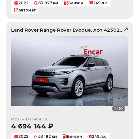
2022
37 877
км
Бензин
249
л.с.
Автомат
Land Rover
Range Rover Evoque
, лот
42302142
1
/
10
P250 R-Dynamic SE
4 694 144
₽
2022
53 182
км
Бензин
249
л.с.