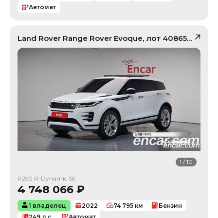
Автомат
Land Rover
Range Rover Evoque
, лот
40865513
1
/
10
P250 R-Dynamic SE
4 748 066
₽
1 владелец
2022
74 795
км
Бензин
249
л.с.
Автомат