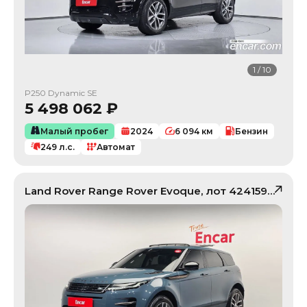
1
/
10
P250 Dynamic SE
5 498 062
₽
Малый пробег
2024
6 094
км
Бензин
249
л.с.
Автомат
Land Rover
Range Rover Evoque
, лот
42415921