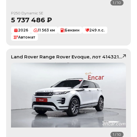
1
/
10
P250 Dynamic SE
5 737 486
₽
2026
11 563
км
Бензин
249
л.с.
Автомат
Land Rover
Range Rover Evoque
, лот
41432164
1
/
10