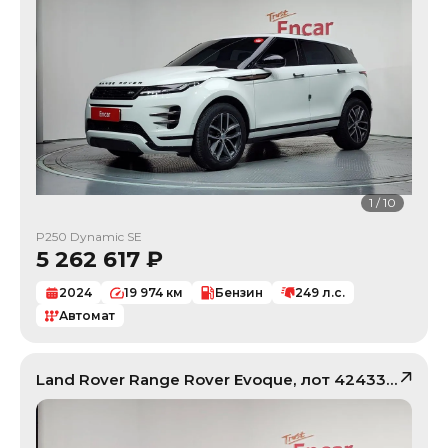
1
/
10
P250 Dynamic SE
5 262 617
₽
2024
19 974
км
Бензин
249
л.с.
Автомат
Land Rover
Range Rover Evoque
, лот
42433378