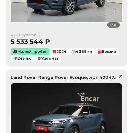
1
/
10
P250 Dynamic SE
5 533 544
₽
Малый пробег
2024
4 389
км
Бензин
249
л.с.
Автомат
Land Rover
Range Rover Evoque
, лот
42247471