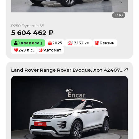
1
/
10
P250 Dynamic SE
5 604 462
₽
1 владелец
2025
17 132
км
Бензин
249
л.с.
Автомат
Land Rover
Range Rover Evoque
, лот
42407496