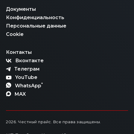
Документы
Конфиденциальность
Персональные данные
Cookie
Контакты
Вконтакте
Телеграм
YouTube
*
WhatsApp
MAX
2026
. Честный прайс.
Все права защищены.