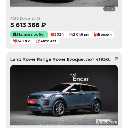
1
/
10
P250 Dynamic SE
5 613 366
₽
Малый пробег
2024
2 046
км
Бензин
249
л.с.
Автомат
Land Rover
Range Rover Evoque
, лот
41930457