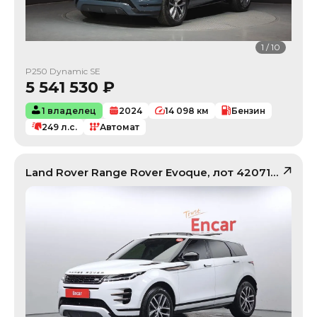
1
/
10
P250 Dynamic SE
5 541 530
₽
1 владелец
2024
14 098
км
Бензин
249
л.с.
Автомат
Land Rover
Range Rover Evoque
, лот
42071442