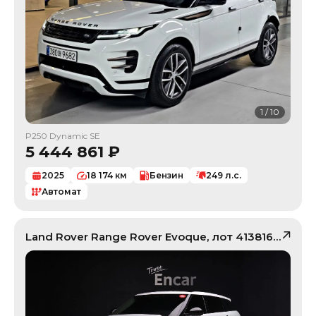
1
/
10
P250 Dynamic SE
5 444 861
₽
2025
18 174
км
Бензин
249
л.с.
Автомат
Land Rover
Range Rover Evoque
, лот
41381675