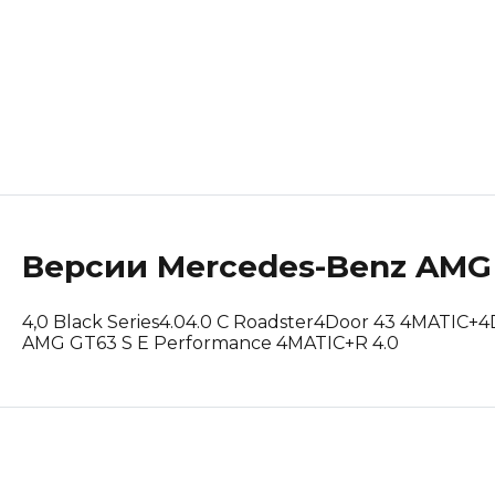
Lotus
Maserati
Mclaren
Peugeot
Polestar
Версии
Mercedes-Benz
AMG
Porsche
4,0 Black Series
4.0
4.0 C Roadster
4Door 43 4MATIC+
4
Renault Korea (Samsung)
AMG GT63 S E Performance 4MATIC+
R 4.0
Rolls-Royce
Suzuki
Tesla