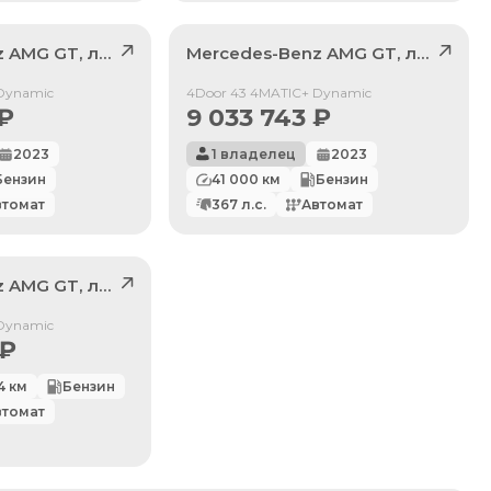
z
AMG GT
, лот
41596855
Mercedes-Benz
AMG GT
, лот
42254
Продан
Dynamic
4Door 43 4MATIC+ Dynamic
₽
9 033 743
₽
2023
1 владелец
2023
Бензин
41 000
км
Бензин
втомат
367
л.с.
Автомат
z
AMG GT
, лот
41990109
Dynamic
₽
4
км
Бензин
втомат