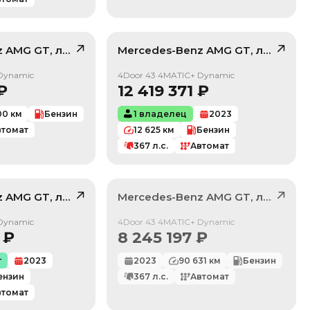
z
AMG GT
, лот
42248613
Mercedes-Benz
AMG GT
, лот
4235
/ 10
/ 10
Dynamic
4Door 43 4MATIC+ Dynamic
₽
12 419 371
₽
00
км
Бензин
1 владелец
2023
втомат
12 625
км
Бензин
367
л.с.
Автомат
z
AMG GT
, лот
42231551
Mercedes-Benz
AMG GT
, лот
4153
/ 10
Продан
Dynamic
4Door 43 4MATIC+ Dynamic
₽
8 245 197
₽
г
2023
2023
90 631
км
Бензин
ензин
367
л.с.
Автомат
втомат