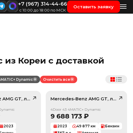
+7 (967) 314-44-66
Оставить заявку
с 10:00 до 18:00 по МСК
 из Кореи с доставкой
4MATIC+ Dynamic
Очистить все
z
AMG GT
, лот
42427553
Mercedes-Benz
AMG GT
, лот
4219
/ 10
/ 10
Dynamic
4Door 43 4MATIC+ Dynamic
₽
9 688 173
₽
2023
2023
49 877
км
Бензин
Бензин
367
л.с.
Автомат