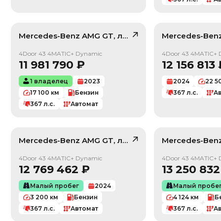
Mercedes-Benz
AMG GT
, лот
42367819
Mercedes-Ben
/ 10
4Door 43 4MATIC+ Dynamic
4Door 43 4MATIC+ 
11 981 790
₽
12 156 813
1 владелец
2023
2024
22 5
17 100
км
Бензин
367
л.с.
А
367
л.с.
Автомат
Mercedes-Benz
AMG GT
, лот
42097263
Mercedes-Ben
/ 10
4Door 43 4MATIC+ Dynamic
4Door 43 4MATIC+ 
12 769 462
₽
13 250 832
Малый пробег
2024
Малый пробе
3 200
км
Бензин
4 124
км
Б
367
л.с.
Автомат
367
л.с.
А