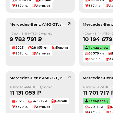
367
л.с.
Автомат
367
л.с.
А
Mercedes-Benz
AMG GT
, лот
42232595
Mercedes-Ben
/ 10
4Door 43 4MATIC+ Dynamic
4Door 43 4MATIC+ 
9 782 791
₽
10 194 679
2023
28 055
км
Бензин
1 владелец
367
л.с.
Автомат
65 579
км
367
л.с.
А
Mercedes-Benz
AMG GT
, лот
41880369
Mercedes-Ben
/ 10
4Door 43 4MATIC+ Dynamic
4Door 43 4MATIC+ 
11 131 053
₽
11 701 717
2023
34 371
км
Бензин
1 владелец
367
л.с.
Автомат
27 311
км
Б
367
л.с.
А