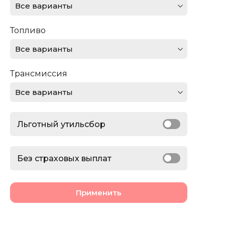
Все варианты
Ferrari
Топливо
Ford
Все варианты
GMC
Трансмиссия
Honda
Все варианты
Jaguar
Льготный утильсбор
Jeep
Lamborghini
Без страховых выплат
Land Rover
Применить
Lexus
Lincoln