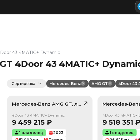
Door 43 4MATIC+ Dynamic
GT 4Door 43 4MATIC+ Dynamic
Сортировка
Mercedes-Benz
AMG GT
4Door 43 
Mercedes-Benz
AMG GT
, лот
42414803
Mercedes-Ben
/ 4
4Door 43 4MATIC+ Dynamic
4Door 43 4MATIC+ 
9 459 215
₽
9 518 351
1 владелец
2023
1 владелец
51 000
км
Бензин
26 625
км