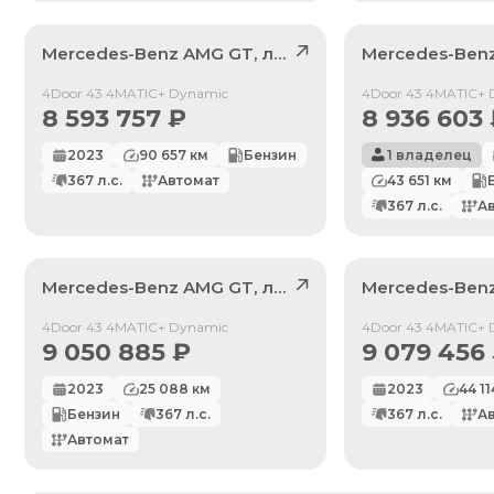
Mercedes-Benz
AMG GT
, лот
41544760
Mercedes-Ben
Продан
Продан
4Door 43 4MATIC+ Dynamic
4Door 43 4MATIC+ 
8 593 757
₽
8 936 603
2023
90 657
км
Бензин
1 владелец
367
л.с.
Автомат
43 651
км
367
л.с.
А
Mercedes-Benz
AMG GT
, лот
42081819
Mercedes-Ben
Продан
Продан
4Door 43 4MATIC+ Dynamic
4Door 43 4MATIC+ 
9 050 885
₽
9 079 456
2023
25 088
км
2023
44 11
По умолчанию
Бензин
367
л.с.
367
л.с.
А
Автомат
Цена: Дешевле
Цена: Дороже