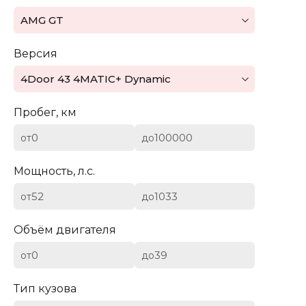
Mazda
AMG GT
Mercedes-Benz
Версия
Mini
4Door 43 4MATIC+ Dynamic
Aston Martin
Пробег, км
Bentley
от
до
BYD
Мощность, л.с.
Cadillac
от
до
Chevrolet
Объём двигателя
от
до
Citroen (DS)
Тип кузова
Dodge