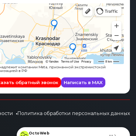
адлежит компании Meta, признанной экстремистской
низацией в РФ
казать обратный звонок
Написать в MAX
ности
Политика обработки персональных данных
OctoWeb