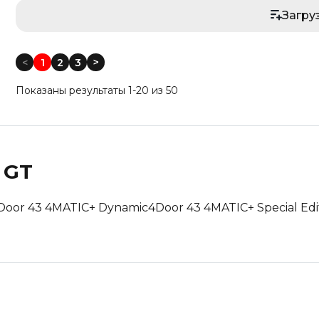
Загру
Год выпуска: Меньше
Год выпуска: Больше
<
1
2
3
<
Пробег: Меньше
Показаны результаты 1-20 из 50
Пробег: Больше
По дате: Новые
По дате: Старые
 GT
Door 43 4MATIC+ Dynamic
4Door 43 4MATIC+ Special Edi