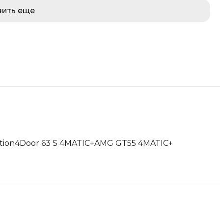
зить еще
tion
4Door 63 S 4MATIC+
AMG GT55 4MATIC+