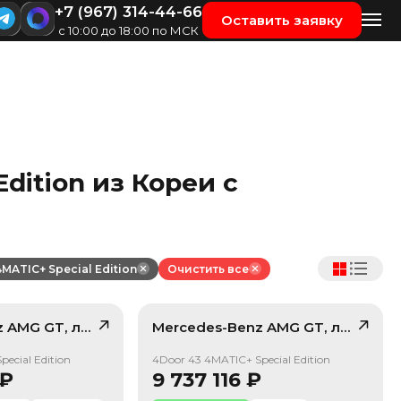
+7 (967) 314-44-66
Оставить заявку
с 10:00 до 18:00 по МСК
dition из Кореи с
4MATIC+ Special Edition
Очистить все
z
AMG GT
, лот
42236063
Mercedes-Benz
AMG GT
, лот
4190
/ 10
/ 10
ecial Edition
4Door 43 4MATIC+ Special Edition
₽
9 737 116
₽