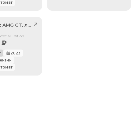
втомат
z
AMG GT
, лот
40908444
ecial Edition
₽
г
2023
ензин
втомат