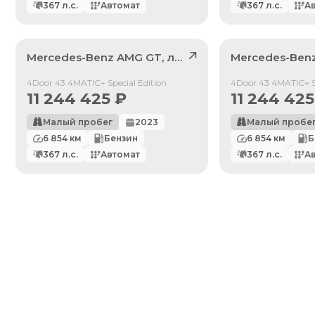
367
л.с.
Автомат
367
л.с.
А
Mercedes-Benz
AMG GT
, лот
40997948
Mercedes-Ben
Продан
Продан
4Door 43 4MATIC+ Special Edition
4Door 43 4MATIC+ Sp
11 244 425
₽
11 244 425
Малый пробег
2023
Малый пробе
6 854
км
Бензин
6 854
км
Б
367
л.с.
Автомат
367
л.с.
А
По умолчанию
Цена: Дешевле
Цена: Дороже
Год выпуска: Меньше
Год выпуска: Больше