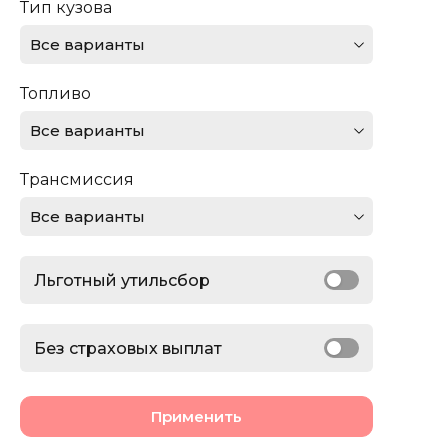
Тип кузова
Dodge
Все варианты
Ferrari
Топливо
Ford
Все варианты
GMC
Трансмиссия
Honda
Все варианты
Jaguar
Льготный утильсбор
Jeep
Lamborghini
Без страховых выплат
Land Rover
Применить
Lexus