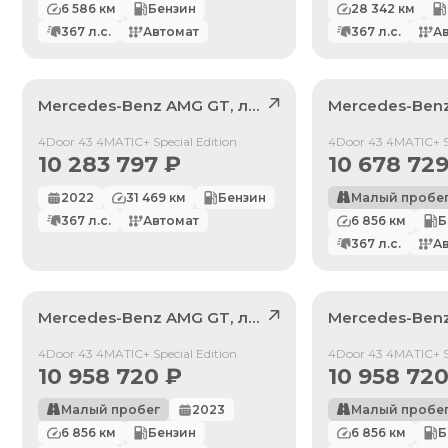
6 586
км
Бензин
28 342
км
367
л.с.
Автомат
367
л.с.
А
Mercedes-Benz
AMG GT
, лот
41576220
Mercedes-Ben
Продан
Продан
4Door 43 4MATIC+ Special Edition
4Door 43 4MATIC+ Sp
10 283 797
₽
10 678 72
2022
31 469
км
Бензин
Малый пробе
367
л.с.
Автомат
6 856
км
Б
367
л.с.
А
Mercedes-Benz
AMG GT
, лот
41163989
Mercedes-Ben
Продан
Продан
4Door 43 4MATIC+ Special Edition
4Door 43 4MATIC+ Sp
10 958 720
₽
10 958 72
Малый пробег
2023
Малый пробе
6 856
км
Бензин
6 856
км
Б