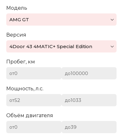
Модель
Mazda
AMG GT
Mercedes-Benz
Версия
Mini
4Door 43 4MATIC+ Special Edition
Aston Martin
Пробег, км
Bentley
от
до
BYD
Мощность, л.с.
Cadillac
от
до
Chevrolet
Объём двигателя
от
до
Citroen (DS)