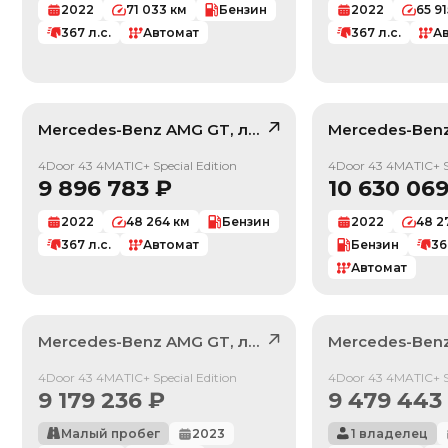
2022
71 033
км
Бензин
2022
65 91
367
л.с.
Автомат
367
л.с.
А
Mercedes-Benz
AMG GT
, лот
42337600
Mercedes-Ben
/ 10
4Door 43 4MATIC+ Special Edition
4Door 43 4MATIC+ Sp
9 896 783
₽
10 630 06
2022
48 264
км
Бензин
2022
48 2
367
л.с.
Автомат
Бензин
36
Автомат
Mercedes-Benz
AMG GT
, лот
41442531
Mercedes-Ben
Продан
Продан
4Door 43 4MATIC+ Special Edition
4Door 43 4MATIC+ Sp
9 179 236
₽
9 479 443
Малый пробег
2023
1 владелец