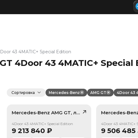
Door 43 4MATIC+ Special Edition
T 4Door 43 4MATIC+ Special E
Сортировка
Mercedes-Benz
AMG GT
4Door 43 
Mercedes-Benz
AMG GT
, лот
42084055
Mercedes-Ben
/ 10
4Door 43 4MATIC+ Special Edition
4Door 43 4MATIC+ Sp
9 213 840
₽
9 506 485