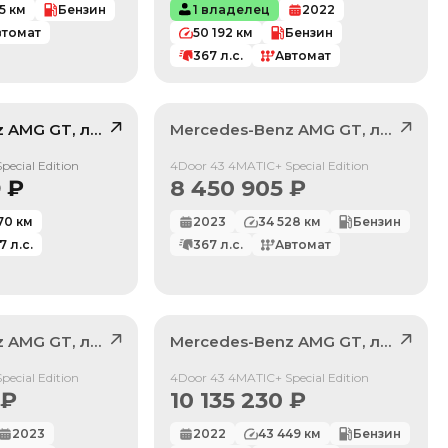
5
км
Бензин
1 владелец
2022
втомат
50 192
км
Бензин
367
л.с.
Автомат
z
AMG GT
, лот
41862719
Mercedes-Benz
AMG GT
, лот
4104
/ 10
Продан
ecial Edition
4Door 43 4MATIC+ Special Edition
9
₽
8 450 905
₽
70
км
2023
34 528
км
Бензин
7
л.с.
367
л.с.
Автомат
z
AMG GT
, лот
41783863
Mercedes-Benz
AMG GT
, лот
4215
Продан
ecial Edition
4Door 43 4MATIC+ Special Edition
₽
10 135 230
₽
2023
2022
43 449
км
Бензин