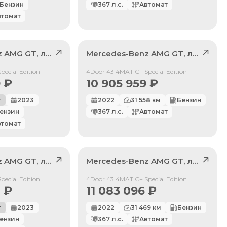
Бензин
367
л.с.
Автомат
втомат
z
AMG GT
, лот
41403759
Mercedes-Benz
AMG GT
, лот
4092
Продан
ecial Edition
4Door 43 4MATIC+ Special Edition
9
₽
10 905 959
₽
г
2023
2022
31 558
км
Бензин
ензин
367
л.с.
Автомат
втомат
z
AMG GT
, лот
41163958
Mercedes-Benz
AMG GT
, лот
4110
Продан
ecial Edition
4Door 43 4MATIC+ Special Edition
0
₽
11 083 096
₽
г
2023
2022
31 469
км
Бензин
ензин
367
л.с.
Автомат