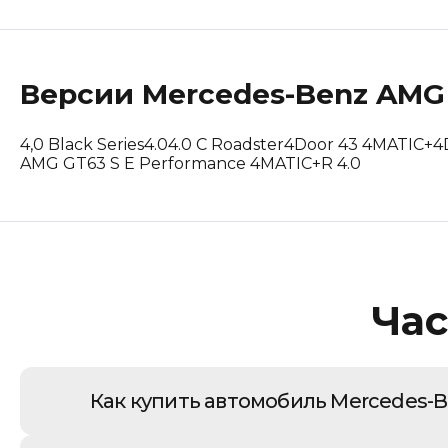
Lincoln
Lotus
Версии
Mercedes-Benz
AMG
Maserati
4,0 Black Series
4.0
4.0 C Roadster
4Door 43 4MATIC+
4
Mclaren
AMG GT63 S E Performance 4MATIC+
R 4.0
Peugeot
Polestar
Porsche
Час
Renault Korea (Samsung)
Rolls-Royce
Как купить автомобиль Mercedes-
Suzuki