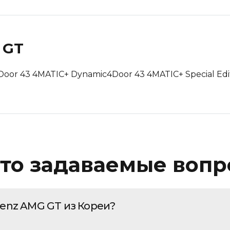
Пробег: Меньше
Пробег: Больше
 GT
По дате: Новые
По дате: Старые
Door 43 4MATIC+ Dynamic
4Door 43 4MATIC+ Special Edi
то задаваемые воп
Benz AMG GT из Кореи?