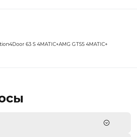
tion
4Door 63 S 4MATIC+
AMG GT55 4MATIC+
росы