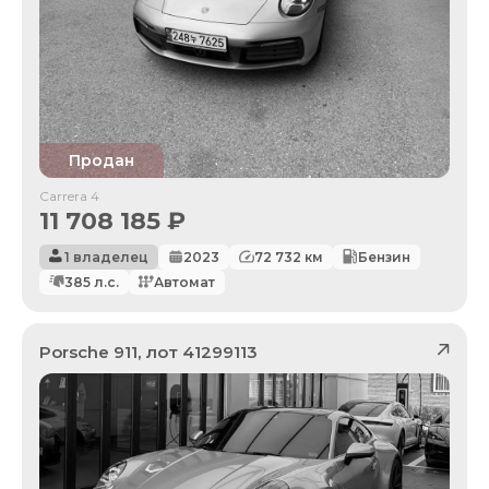
Продан
Carrera 4
11 708 185
₽
1 владелец
2023
72 732
км
Бензин
385
л.с.
Автомат
Porsche
911
, лот
41299113