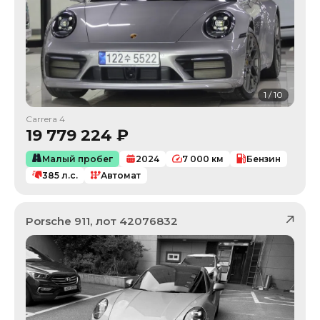
1
/
10
Carrera 4
19 779 224
₽
Малый пробег
2024
7 000
км
Бензин
385
л.с.
Автомат
Porsche
911
, лот
42076832