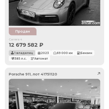
Продан
Carrera 4
12 679 582
₽
1 владелец
2023
69 000
км
Бензин
385
л.с.
Автомат
Porsche
911
, лот
41751120