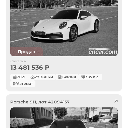
Продан
Carrera 4
13 481 536
₽
2021
27 380
км
Бензин
385
л.с.
Автомат
Porsche
911
, лот
42094157