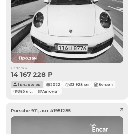
Продан
Carrera 4
14 167 228
₽
1 владелец
2022
33 928
км
Бензин
385
л.с.
Автомат
Porsche
911
, лот
41951285