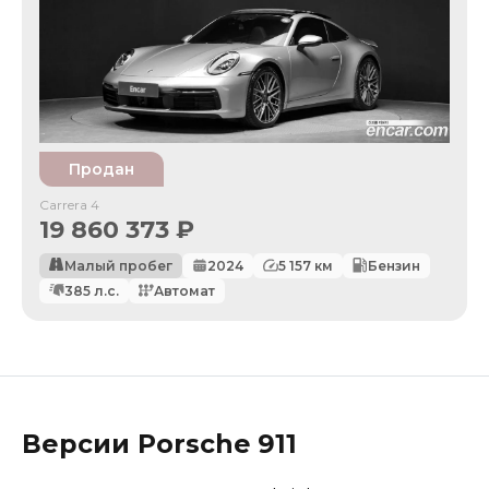
Продан
Carrera 4
19 860 373
₽
Малый пробег
2024
5 157
км
Бензин
385
л.с.
Автомат
Версии
Porsche
911