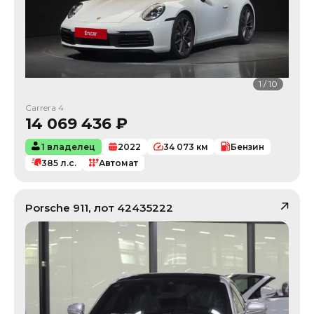
1
/
10
Carrera 4
14 069 436
₽
1 владелец
2022
34 073
км
Бензин
385
л.с.
Автомат
Porsche
911
, лот
42435222