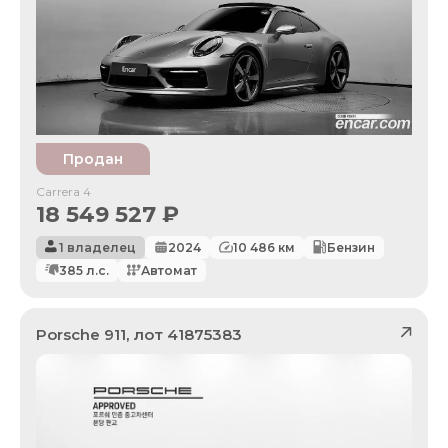
Продан
Carrera 4
18 549 527
₽
1 владелец
2024
10 486
км
Бензин
385
л.с.
Автомат
Porsche
911
, лот
41875383