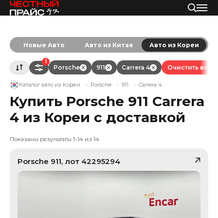
Новые Авто
Авто из Китая
Авто из Кореи
1
Porsche
911
Carrera 4
Очистить все
Каталог авто из Кореи
Porsche
911
Carrera 4
Купить Porsche 911 Carrera
4 из Кореи с доставкой
Показаны результаты 1-14 из 14
Porsche
911
, лот
42295294