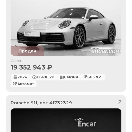
Продан
Carrera 4
19 352 943
₽
2024
12 490
км
Бензин
385
л.с.
Автомат
Porsche
911
, лот
41732329