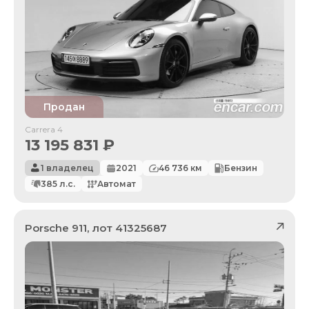
Продан
Carrera 4
13 195 831
₽
1 владелец
2021
46 736
км
Бензин
385
л.с.
Автомат
Porsche
911
, лот
41325687