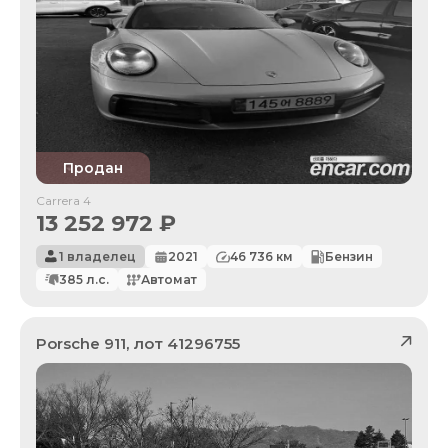
Продан
Carrera 4
13 252 972
₽
1 владелец
2021
46 736
км
Бензин
385
л.с.
Автомат
Porsche
911
, лот
41296755