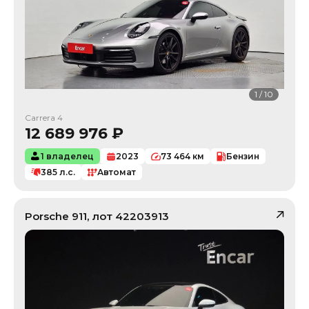
1
/
10
Carrera 4
12 689 976
₽
1 владелец
2023
73 464
км
Бензин
385
л.с.
Автомат
Porsche
911
, лот
42203913