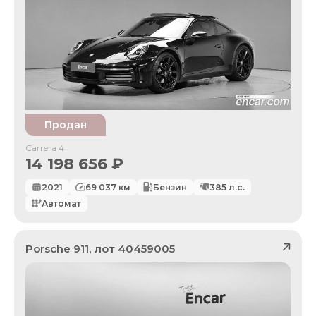
Продан
Carrera 4
14 198 656
₽
2021
69 037
км
Бензин
385
л.с.
Автомат
Porsche
911
, лот
40459005