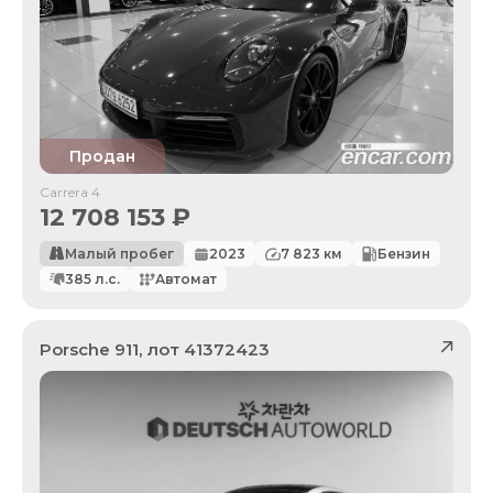
Продан
Carrera 4
12 708 153
₽
Малый пробег
2023
7 823
км
Бензин
385
л.с.
Автомат
Porsche
911
, лот
41372423