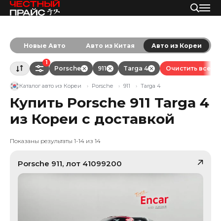
Новые Авто
Авто из Китая
Авто из Кореи
1
Porsche
911
Targa 4
Очистить все
Каталог авто из Кореи
Porsche
911
Targa 4
Купить Porsche 911 Targa 4
из Кореи с доставкой
Показаны результаты 1-14 из 14
Porsche
911
, лот
41099200