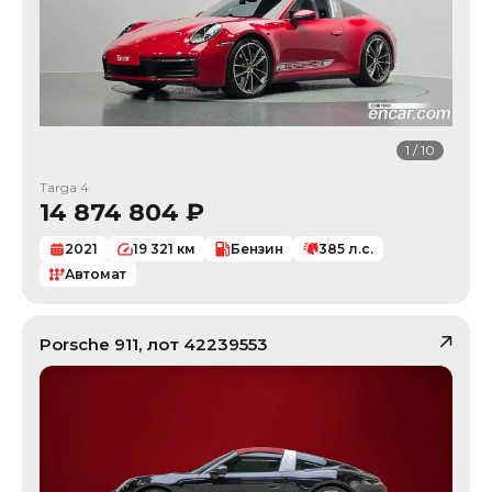
1
/
10
Targa 4
14 874 804
₽
2021
19 321
км
Бензин
385
л.с.
Автомат
Porsche
911
, лот
42239553