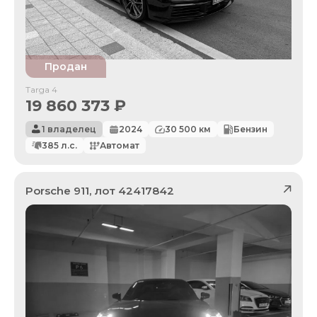
Продан
Targa 4
19 860 373
₽
1 владелец
2024
30 500
км
Бензин
385
л.с.
Автомат
Porsche
911
, лот
42417842