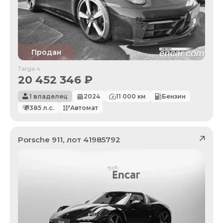
Продан
Targa 4
20 452 346
₽
1 владелец
2024
11 000
км
Бензин
385
л.с.
Автомат
Porsche
911
, лот
41985792