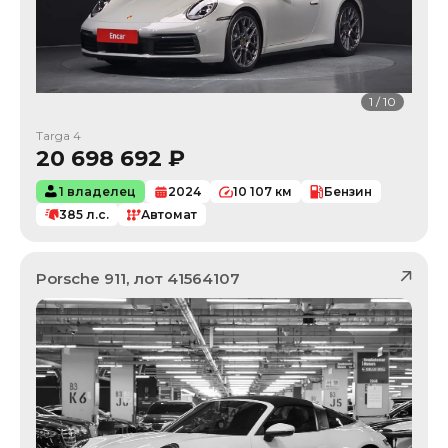
1
/
10
Targa 4
20 698 692
₽
1 владелец
2024
10 107
км
Бензин
385
л.с.
Автомат
Porsche
911
, лот
41564107