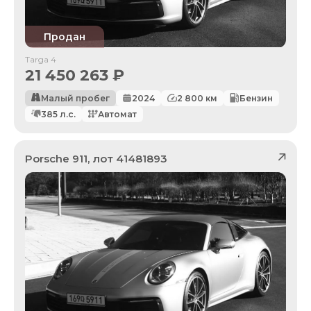
Продан
Targa 4
21 450 263
₽
Малый пробег
2024
2 800
км
Бензин
385
л.с.
Автомат
Porsche
911
, лот
41481893