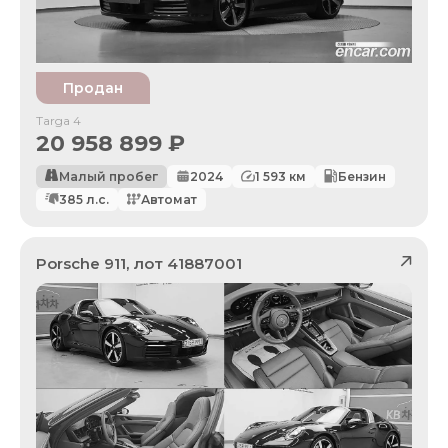
Продан
Targa 4
20 958 899
₽
Малый пробег
2024
1 593
км
Бензин
385
л.с.
Автомат
Porsche
911
, лот
41887001