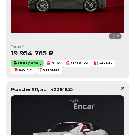
1
/
10
Targa 4
19 954 765
₽
1 владелец
2024
31 500
км
Бензин
385
л.с.
Автомат
Porsche
911
, лот
42381853