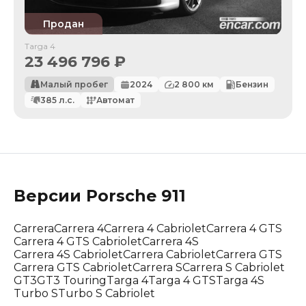
Продан
Targa 4
23 496 796
₽
Малый пробег
2024
2 800
км
Бензин
385
л.с.
Автомат
Версии
Porsche
911
Carrera
Carrera 4
Carrera 4 Cabriolet
Carrera 4 GTS
Carrera 4 GTS Cabriolet
Carrera 4S
Carrera 4S Cabriolet
Carrera Cabriolet
Carrera GTS
Carrera GTS Cabriolet
Carrera S
Carrera S Cabriolet
GT3
GT3 Touring
Targa 4
Targa 4 GTS
Targa 4S
Turbo S
Turbo S Cabriolet