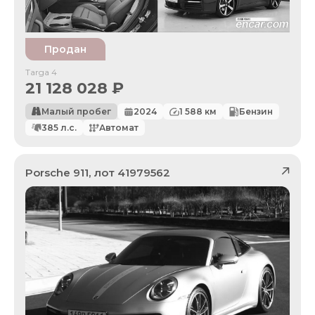
Продан
Targa 4
21 128 028
₽
Малый пробег
2024
1 588
км
Бензин
385
л.с.
Автомат
Porsche
911
, лот
41979562