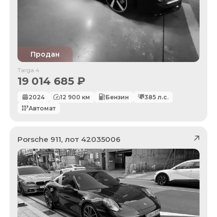
Продан
Targa 4
19 014 685
₽
2024
12 900
км
Бензин
385
л.с.
Автомат
Porsche
911
, лот
42035006