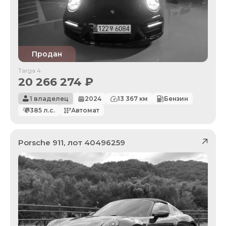
Продан
Targa 4
20 266 274
₽
1 владелец
2024
13 367
км
Бензин
385
л.с.
Автомат
Porsche
911
, лот
40496259