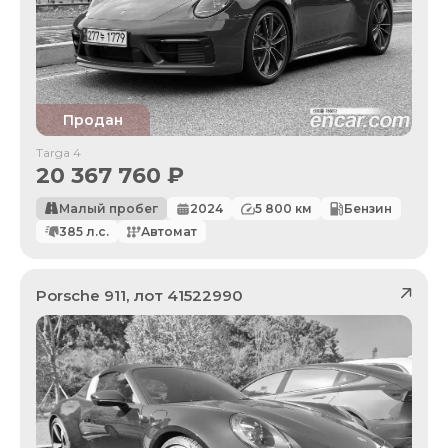
Продан
Targa 4
20 367 760
₽
Малый пробег
2024
5 800
км
Бензин
385
л.с.
Автомат
Porsche
911
, лот
41522990