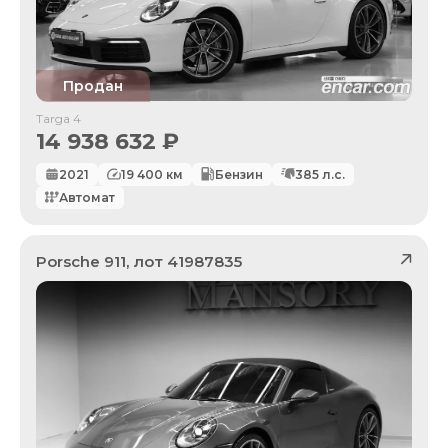
Продан
Targa 4
14 938 632
₽
2021
19 400
км
Бензин
385
л.с.
Автомат
Porsche
911
, лот
41987835