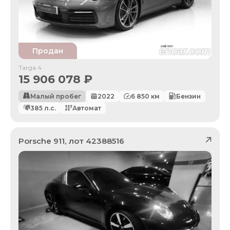
Продан
Targa 4
15 906 078
₽
Малый пробег
2022
6 850
км
Бензин
385
л.с.
Автомат
Porsche
911
, лот
42388516